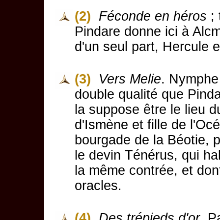
(2)
Féconde en héros
; 
Pindare donne ici à Alcm
d'un seul part, Hercule e
(3)
Vers Melie
. Nymphe 
double qualité que Pin
la suppose être le lieu 
d'Ismène et fille de l'
bourgade de la Béotie, p
le devin Ténérus, qui ha
la même contrée, et dont
oracles.
(4)
Des trépieds d'or
. P