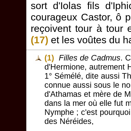
sort d'Iolas fils d'Ip
courageux Castor, ô p
reçoivent tour à tou
(17)
et les voûtes du 
(1)
Filles de Cadmus
. 
d'Hermione, autrement 
1° Sémélé, dite aussi T
connue aussi sous le n
d'Athamas et mère de Mél
dans la mer où elle fut
Nymphe ; c'est pourquoi
des Néréides,