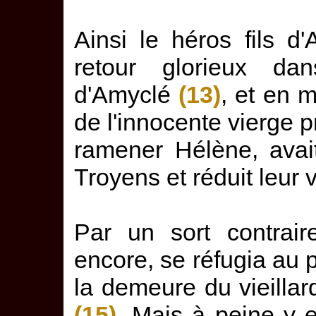
Ainsi le héros fils d
retour glorieux d
d'Amyclé
(13)
, et en 
de l'innocente vierge
ramener Hélène, avai
Troyens et réduit leur 
Par un sort contrair
encore, se réfugia au
la demeure du vieilla
(15)
. Mais à peine y eu