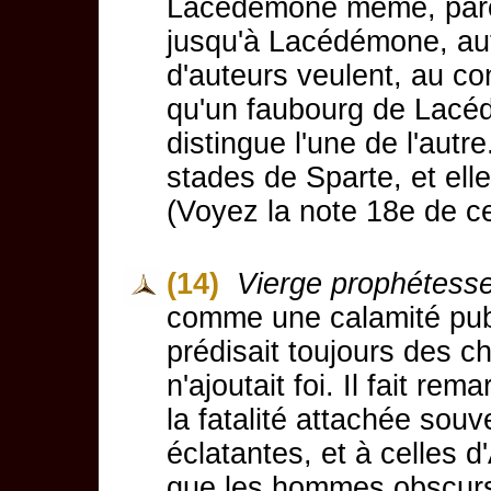
Lacédémone même, parce
jusqu'à Lacédémone, au
d'auteurs veulent, au con
qu'un faubourg de Lac
distingue l'une de l'autre
stades de Sparte, et ell
(Voyez la note 18e de ce
(14)
Vierge prophétess
comme une calamité pub
prédisait toujours des c
n'ajoutait foi. Il fait r
la fatalité attachée souv
éclatantes, et à celles 
que les hommes obscu