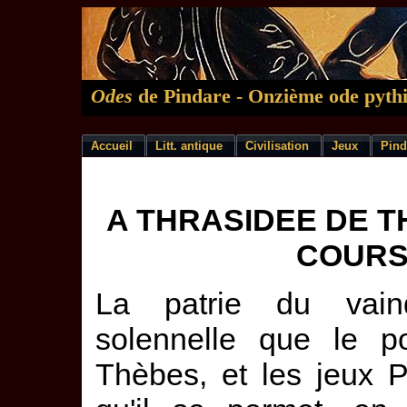
Odes
de Pindare - Onzième ode pyth
Accueil
Litt. antique
Civilisation
Jeux
Pind
A THRASIDEE DE T
COURS
La patrie du vainq
solennelle que le p
Thèbes, et les jeux 