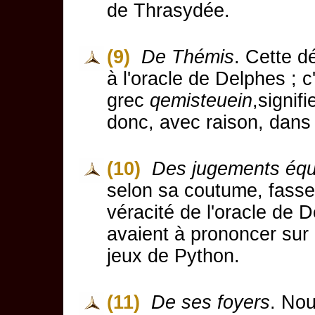
de Thrasydée.
(9)
De Thémis
. Cette d
à l'oracle de Delphes ; c
grec
qemisteuein
,signif
donc, avec raison, dans 
(10)
Des jugements équ
selon sa coutume, fasse 
véracité de l'oracle de D
avaient à prononcer sur 
jeux de Python.
(11)
De ses foyers
. No