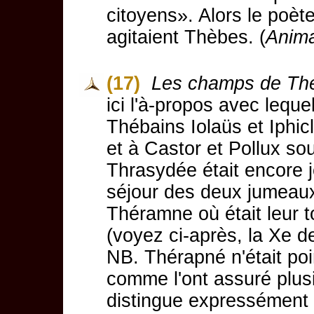
citoyens». Alors le poète
agitaient Thèbes. (
Anima
(17)
Les champs de Th
ici l'à-propos avec leq
Thébains Iolaüs et Iphicl
et à Castor et Pollux sou
Thrasydée était encore j
séjour des deux jumeaux
Théramne où était leur 
(voyez ci-après, la Xe 
NB. Thérapné n'était po
comme l'ont assuré plus
distingue expressément 