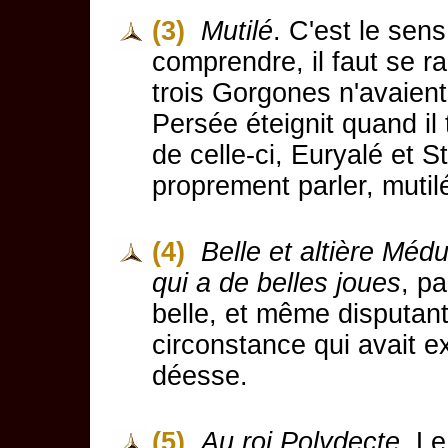
(3)
Mutilé
. C'est le sens
comprendre, il faut se r
trois Gorgones n'avaient 
Persée éteignit quand il
de celle-ci, Euryalé et S
proprement parler, mutil
(4)
Belle et altière Méd
qui a de belles joues
, p
belle, et même disputant 
circonstance qui avait ex
déesse.
(5)
Au roi Polydecte
. L