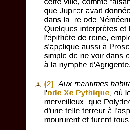
cette ville, comme faisant
que Jupiter avait donnée
dans la Ire ode Néméen
Quelques interprètes et 
l'épithète de reine, em
s'applique aussi à Proser
simple de ne voir dans c
à la nymphe d'Agrigente,
(2)
Aux maritimes habita
l'
ode Xe Pythique
, où 
merveilleux, que Polydec
d'une telle terreur à l'as
moururent et furent tous