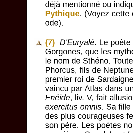
déjà mentionné ou indiq
Pythique
. (Voyez cette
ode).
(7)
D'Euryalé
. Le poète
Gorgones, que les mytho
le nom de Sthéno. Toutes
Phorcus, fils de Neptune
premier roi de Sardaigne
vaincu par Atlas dans un
Enéide
, liv. V, fait allusi
exercitus omnis
. Sa fill
des plus courageuses f
son père. Les poètes n