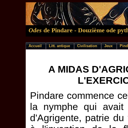
Odes
de Pindare - Douzième ode pyt
Accueil
Litt. antique
Civilisation
Jeux
Pind
A MIDAS D'AGR
L'EXERCI
Pindare commence cet
la nymphe qui avait
d'Agrigente, patrie du