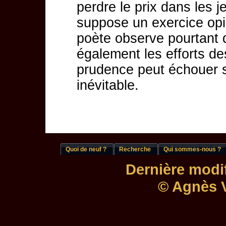
perdre le prix dans les 
suppose un exercice opin
poète observe pourtant q
également les efforts de
prudence peut échouer s
inévitable.
Quoi de neuf ?
Recherche
Qui sommes-nous ?
Dernière modif
© Agnès V