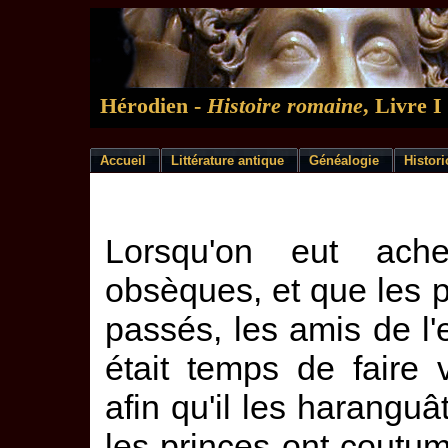
Hérodien -
Histoire romaine
, Livre 
Accueil
Littérature antique
Généalogie
Histor
Lorsqu'on eut ach
obsèques, et que les p
passés, les amis de l'
était temps de faire
afin qu'il les haranguât
les princes ont coutu