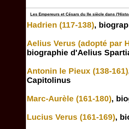
Les Empereurs et Césars du IIe siècle dans
l'Hist
Hadrien (117-138)
, biogra
Aelius Verus (adopté par 
biographie d'Aelius Spart
Antonin le Pieux (138-161)
Capitolinus
Marc-Aurèle (161-180)
, bi
Lucius Verus (161-169)
, b