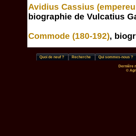
Avidius Cassius (empereu
biographie de Vulcatius G
Commode (180-192)
, biog
Quoi de neuf ?
Recherche
Qui sommes-nous ?
Dernière m
© Agn