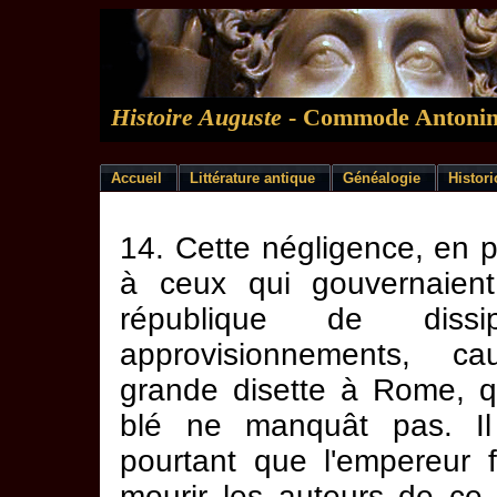
Histoire Auguste
- Commode Antoni
Accueil
Littérature antique
Généalogie
Histor
14. Cette négligence, en 
à ceux qui gouvernaient
république de dissi
approvisionnements, c
grande disette à Rome, q
blé ne manquât pas. Il
pourtant que l'empereur f
mourir les auteurs de ce 