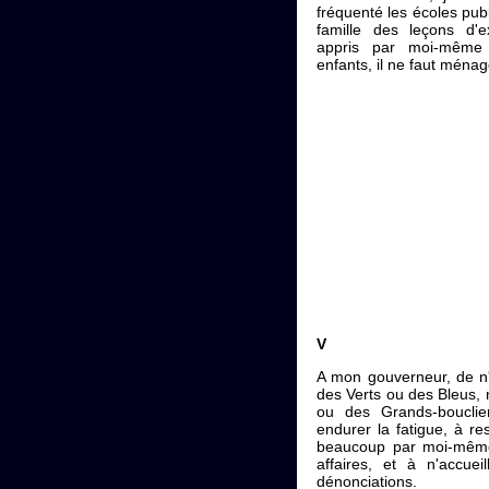
fréquenté les écoles pub
famille des leçons d'ex
appris par moi-même 
enfants, il ne faut mén
V
A mon gouverneur, de n'a
des Verts ou des Bleus, n
ou des Grands-bouclie
endurer la fatigue, à re
beaucoup par moi-même
affaires, et à n'accueil
dénonciations.