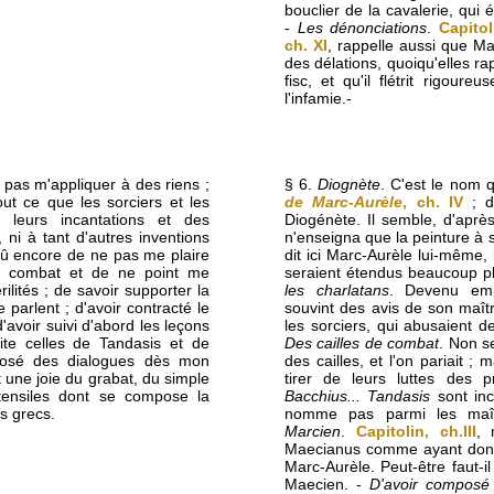
bouclier de la cavalerie, qui 
-
Les dénonciations
.
Capito
ch. XI
, rappelle aussi que Ma
des délations, quoiqu'elles 
fisc, et qu'il flétrit rigoure
l'infamie.-
e pas m'appliquer à des riens ;
§ 6.
Diognète
. C'est le nom
ut ce que les sorciers et les
de Marc-Aurèle
, ch. IV
; d'
e leurs incantations et des
Diogénète. Il semble, d'aprè
ni à tant d'autres inventions
n'enseigna que la peinture à 
 dû encore de ne pas me plaire
dit ici Marc-Aurèle lui-même,
de combat et de ne point me
seraient étendus beaucoup pl
ilités ; de savoir supporter la
les charlatans
. Devenu emp
 parlent ; d'avoir contracté le
souvint des avis de son maître,
d'avoir suivi d'abord les leçons
les sorciers, qui abusaient de
ite celles de Tandasis et de
Des cailles de combat
. Non s
posé des dialogues dès mon
des cailles, et l'on pariait ;
t une joie du grabat, du simple
tirer de leurs luttes des pr
stensiles dont se compose la
Bacchius... Tandasis
sont inc
s grecs.
nomme pas parmi les maît
Marcien
.
Capitolin, ch.III
, 
Maecianus comme ayant donn
Marc-Aurèle. Peut-être faut-
Maecien. -
D'avoir composé