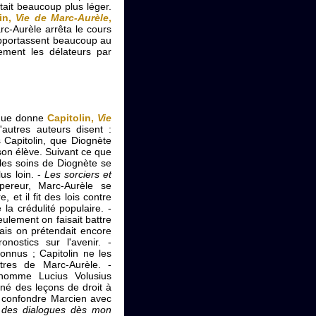
était beaucoup plus léger.
lin,
Vie de Marc-Aurèle
,
rc-Aurèle arrêta le cours
rapportassent beaucoup au
usement les délateurs par
 que donne
Capitolin,
Vie
autres auteurs disent :
s Capitolin, que Diognète
son élève. Suivant ce que
 les soins de Diognète se
us loin. -
Les sorciers et
ereur, Marc-Aurèle se
 et il fit des lois contre
 la crédulité populaire. -
eulement on faisait battre
 mais on prétendait encore
onostics sur l'avenir. -
onnus ; Capitolin ne les
res de Marc-Aurèle. -
nomme Lucius Volusius
é des leçons de droit à
il confondre Marcien avec
 des dialogues dès mon