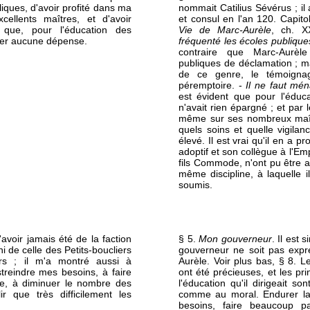
liques, d'avoir profité dans ma
nommait Catilius Sévérus ; il
cellents maîtres, et d'avoir
et consul en l'an 120. Capitol
que, pour l'éducation des
Vie de Marc-Aurèle
, ch. X
ager aucune dépense.
fréquenté les écoles publique
contraire que Marc-Aurèle
publiques de déclamation ; ma
de ce genre, le témoigna
péremptoire. -
Il ne faut mé
est évident que pour l'éduc
n'avait rien épargné ; et par l
même sur ses nombreux maît
quels soins et quelle vigilance
élevé. Il est vrai qu'il en a pr
adoptif et son collègue à l'Em
fils Commode, n'ont pu être 
même discipline, à laquelle 
soumis.
voir jamais été de la faction
§ 5.
Mon gouverneur
. Il est 
i de celle des Petits-boucliers
gouverneur ne soit pas expr
rs ; il m'a montré aussi à
Aurèle. Voir plus bas, § 8. 
streindre mes besoins, à faire
ont été précieuses, et les pri
, à diminuer le nombre des
l'éducation qu'il dirigeait so
lir que très difficilement les
comme au moral. Endurer la 
besoins, faire beaucoup p