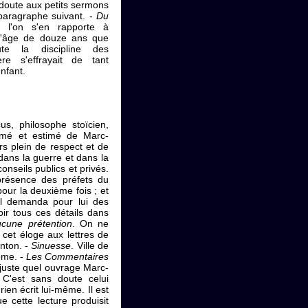
 doute aux petits sermons
 paragraphe suivant. -
Du
i l'on s'en rapporte à
 l'âge de douze ans que
ute la discipline des
e s'effrayait de tant
enfant.
us, philosophe stoïcien,
 aimé et estimé de Marc-
rs plein de respect et de
dans la guerre et dans la
conseils publics et privés.
 présence des préfets du
pour la deuxième fois ; et
il demanda pour lui des
ir tous ces détails dans
cune prétention
. On ne
 cet éloge aux lettres de
nton. -
Sinuesse
. Ville de
ome. -
Les Commentaires
juste quel ouvrage Marc-
 C'est sans doute celui
rien écrit lui-même. Il est
e cette lecture produisit