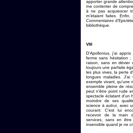
apporter grande attentio
me contenter de compren
à ne pas acquiescer tr
m'étaient faites. Enfin,
Commentaires
d'Epictèt
bibliothèque.
VIII
D'Apollonius, j'ai appris 
ferme sans hésitation ;
raison, sans en dévier 
toujours une parfaite ég
les plus vives, la perte
longues maladies. J'ai 
exemple vivant, qu'une 
ensemble pleine de résol
peut n'être point rude e
spectacle éclatant d'u
moindre de ses qualit
science à autrui, avec u
courant. C'est lui enc
recevoir de la main
services, sans en être
insensible quand je ne cr