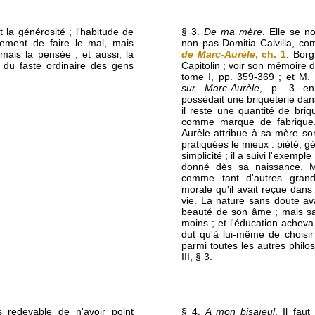
 la générosité ; l'habitude de
§ 3.
De ma mère
. Elle se n
lement de faire le mal, mais
non pas Domitia Calvilla, co
ais la pensée ; et aussi, la
de Marc-Aurèle
, ch. 1
. Borg
in du faste ordinaire des gens
Capitolin ; voir son mémoire 
tome I, pp. 359-369 ; et M.
sur Marc-Aurèle
, p. 3 en 
possédait une briqueterie da
il reste une quantité de bri
comme marque de fabrique.
Aurèle attribue à sa mère son
pratiquées le mieux : piété, g
simplicité ; il a suivi l'exemple
donné dès sa naissance. M
comme tant d'autres grand
morale qu'il avait reçue dans
vie. La nature sans doute av
beauté de son âme ; mais sa
moins ; et l'éducation acheva
dut qu'à lui-même de choisir
parmi toutes les autres philoso
III, § 3.
s redevable de n'avoir point
§ 4.
A mon bisaïeul
. Il faut