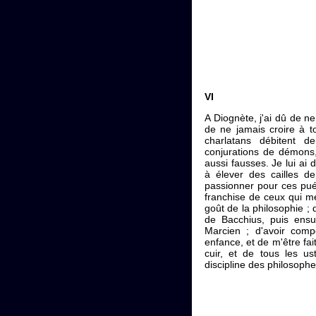
VI
A Diognète, j'ai dû de n
de ne jamais croire à to
charlatans débitent d
conjurations de démons, 
aussi fausses. Je lui ai
à élever des cailles 
passionner pour ces puér
franchise de ceux qui me
goût de la philosophie ; 
de Bacchius, puis ensu
Marcien ; d'avoir com
enfance, et de m'être fai
cuir, et de tous les u
discipline des philosophe