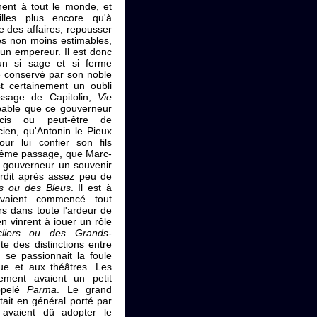
nnent à tout le monde, et
lles plus encore qu'à
 des affaires, repousser
tés non moins estimables,
un empereur. Il est donc
un si sage et si ferme
té conservé par son noble
st certainement un oubli
assage de Capitolin,
Vie
obable que ce gouverneur
lcis ou peut-être de
cien, qu'Antonin le Pieux
ur lui confier son fils
e même passage, que Marc-
n gouverneur un souvenir
perdit après assez peu de
ts ou des Bleus
. Il est à
avaient commencé tout
rs dans toute l'ardeur de
 en vinrent à iouer un rôle
cliers ou des Grands-
te des distinctions entre
s se passionnait la foule
que et aux théâtres. Les
lement avaient un petit
appelé
Parma
. Le grand
était en général porté par
rs avaient dû adopter le