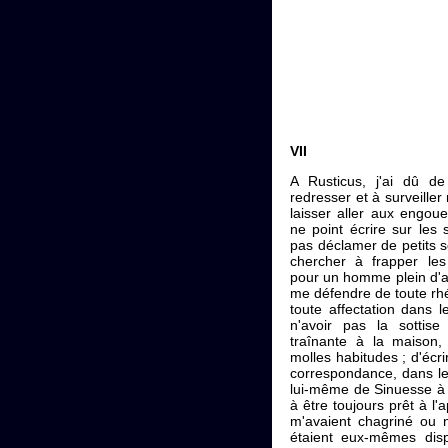
VII
A Rusticus, j'ai dû de
redresser et à surveille
laisser aller aux engou
ne point écrire sur les 
pas déclamer de petits s
chercher à frapper les
pour un homme plein d'ac
me défendre de toute rhé
toute affectation dans l
n'avoir pas la sotti
traînante à la maison
molles habitudes ; d'écr
correspondance, dans le g
lui-même de Sinuesse à 
à être toujours prêt à l'
m'avaient chagriné ou n
étaient eux-mêmes disp