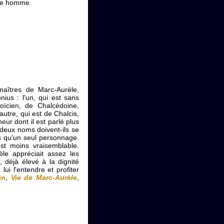
une homme.
maîtres de Marc-Aurèle,
ius : l'un, qui est sans
toïcien, de Chalcédoine,
'autre, qui est de Chalcis,
eur dont il est parlé plus
 deux noms doivent-ils se
ls qu'un seul personnage.
est moins vraisemblable.
èle appréciait assez les
, déjà élevé à la dignité
 lui l'entendre et profiter
in,
Vie de Marc-Aurèle
,