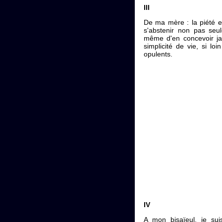
III
De ma mère : la piété et
s'abstenir non pas seu
même d'en concevoir jam
simplicité de vie, si lo
opulents.
IV
A mon bisaïeul, je sui