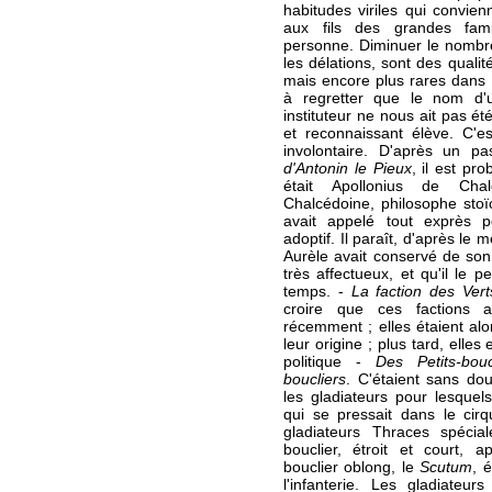
habitudes viriles qui convie
aux fils des grandes fami
personne. Diminuer le nombre
les délations, sont des quali
mais encore plus rares dans 
à regretter que le nom d'
instituteur ne nous ait pas é
et reconnaissant élève. C'e
involontaire. D'après un p
d'Antonin le Pieux
, il est pr
était Apollonius de Cha
Chalcédoine, philosophe stoï
avait appelé tout exprès po
adoptif. Il paraît, d'après l
Aurèle avait conservé de so
très affectueux, et qu'il le 
temps. -
La faction des Ver
croire que ces factions 
récemment ; elles étaient alo
leur origine ; plus tard, elles
politique -
Des Petits-bou
boucliers
. C'étaient sans dou
les gladiateurs pour lesquel
qui se pressait dans le cir
gladiateurs Thraces spécia
bouclier, étroit et court, 
bouclier oblong, le
Scutum
, 
l'infanterie. Les gladiateu