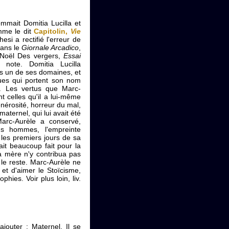
ommait Domitia Lucilla et
mme le dit
Capitolin,
Vie
hesi a rectifié l'erreur de
dans le
Giornale Arcadico
,
 Noël Des vergers,
Essai
note. Domitia Lucilla
ns un de ses domaines, et
ques qui portent son nom
 Les vertus que Marc-
t celles qu'il a lui-même
énérosité, horreur du mal,
 maternel, qui lui avait été
arc-Aurèle a conservé,
s hommes, l'empreinte
 les premiers jours de sa
ait beaucoup fait pour la
 mère n'y contribua pas
 le reste. Marc-Aurèle ne
 et d'aimer le Stoïcisme,
phies. Voir plus loin, liv.
 ajouter : Maternel. Il se