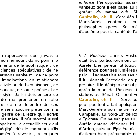
enfance
. Par opposition sans
vaniteux dont il est parlé au
grabat, du simple cuir
. S
Capitolin, ch. II
, c'est dès
Marc-Aurèle contracta to
philosophes grecs. Sa mèr
d'austérité pour la santé de l'
 m'apercevoir que j'avais à
§ 7.
Rusticus
. Junius Rustic
r mon humeur ; de ne point me
était très particulièrement
ements de la sophistique ; de
Aurèle. L'empereur fut toujou
sciences spéculatives ; de ne
déférence pour ses lumières 
ermons vaniteux ; de ne point
paix. Il l'admettait à tous ses 
 imaginations en m'affichant
Il lui donnait l'accolade en
tivité ou de bienfaisance ; de
prétoire. Il le désigna consul 
torique, de toute poésie et de
après la mort de Rusticus, 
e style. Je lui dois encore de
statues au Sénat. On peut vo
se de me promener en robe
Capitolin, ch. III
. -
Sans au
, et de me défendre de ces
peut pas tout à fait appliquer
ire sans aucune prétention ma
Marc-Aurèle à son maître Fro
enre de la lettre qu'il écrivit
Campanie, au Nord-Est de R
ma mère. Il m'a montré aussi
d'Epictète.
On ne sait pas au 
appeler ou à accueillir ceux qui
Aurèle entend désigner ici.
égligé, dès le moment qu'ils
d'Arrien, puisque Epictète n'a 
osés à revenir ; à toujours
d'ailleurs bien présumable qu