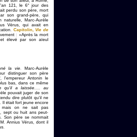
on de son aïeul, à Rome,
l'an 121, le 6° jour des
ait perdu son père, mort
par son grand-père, qui
ion naturelle, Marc-Aurèle
us Vérus, qui avait en
cation.
Capitolin,
Vie de
tivement : «Après la mort
 et élevé par son aïeul
né la vie
. Marc-Aurèle
our distinguer son père
, l'empereur Antonin le
n plus bas, dans ce même
 qu'il a laissée..... au
èle pouvait juger de son
endu dire plutôt qu'il ne
Il était fort jeune encore
; mais on ne sait pas
t, sept ou huit ans peut-
pas. Son père se nommait
 M. Annius Vérus, dont il
us.