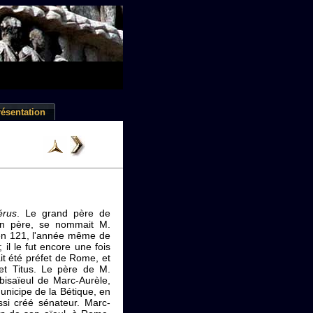
ésentation
érus
. Le grand père de
on père, se nommait M.
l en 121, l'année même de
; il le fut encore une fois
it été préfet de Rome, et
 et Titus. Le père de M.
 bisaïeul de Marc-Aurèle,
unicipe de la Bétique, en
ussi créé sénateur. Marc-