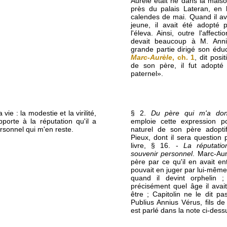
Aurèle était né dans la mais
près du palais Lateran, en 
calendes de mai. Quand il av
jeune, il avait été adopté 
l'éleva. Ainsi, outre l'affect
devait beaucoup à M. Anni
grande partie dirigé son édu
Marc-Aurèle
, ch. 1
, dit posi
de son père, il fut adopté
paternel».
ie : la modestie et la virilité,
§ 2.
Du père qui m'a don
porte à la réputation qu'il a
emploie cette expression p
rsonnel qui m'en reste.
naturel de son père adoptif
Pieux, dont il sera questio
livre, § 16. -
La réputation
souvenir personnel
. Marc-Aur
père par ce qu'il en avait ent
pouvait en juger par lui-même. 
quand il devint orphelin 
précisément quel âge il avai
être ; Capitolin ne le dit 
Publius Annius Vérus, fils de
est parlé dans la note ci-dess