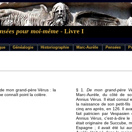
nsées pour moi-même
- Livre I
ique
Généalogie
Historiographie
Marc-Aurèle
Pensées
Pr
 de mon grand-père Vérus : la
§ 1.
De mon grand-père V
ne connaît point la colère.
Marc-Aurèle, du côté de s
Annius Vérus. Il était consu
la naissance de son petit-fils 
cinq ans après, en 126. Il ava
fait patricien par Vespasien
Annius Vérus, c'est-à-dire le
était originaire de Succube, m
Espagne ; il avait été lui a