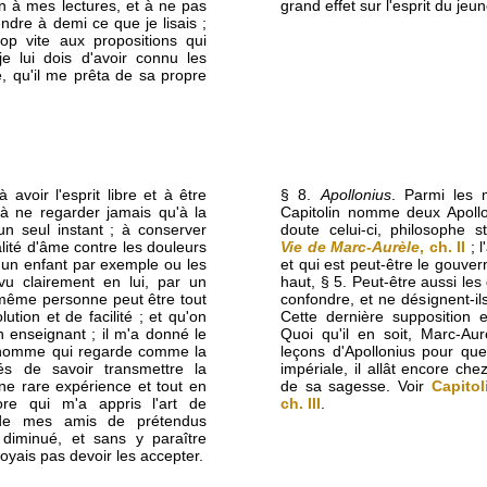
n à mes lectures, et à ne pas
grand effet sur l'esprit du je
dre à demi ce que je lisais ;
op vite aux propositions qui
 je lui dois d'avoir connu les
e, qu'il me prêta de sa propre
à avoir l'esprit libre et à être
§ 8.
Apollonius
. Parmi les 
 à ne regarder jamais qu'à la
Capitolin nomme deux Apollon
un seul instant ; à conserver
doute celui-ci, philosophe s
alité d'âme contre les douleurs
Vie de Marc-Aurèle
, ch. II
; l
 d'un enfant par exemple ou les
et qui est peut-être le gouvern
vu clairement en lui, par un
haut, § 5. Peut-être aussi les
même personne peut être tout
confondre, et ne désignent-i
ution et de facilité ; et qu'on
Cette dernière supposition 
n enseignant ; il m'a donné le
Quoi qu'il en soit, Marc-Aur
n homme qui regarde comme la
leçons d'Apollonius pour que
és de savoir transmettre la
impériale, il allât encore chez
ne rare expérience et tout en
de sa sagesse. Voir
Capitol
ore qui m'a appris l'art de
ch. III
.
 de mes amis de prétendus
 diminué, et sans y paraître
oyais pas devoir les accepter.