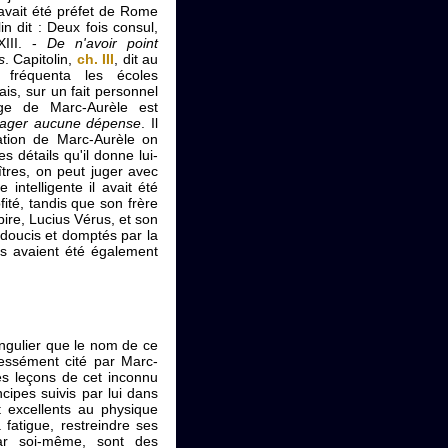
 avait été préfet de Rome
in dit : Deux fois consul,
XIII. -
De n'avoir point
s
. Capitolin,
ch. III
, dit au
 fréquenta les écoles
is, sur un fait personnel
ge de Marc-Aurèle est
nager aucune dépense
. Il
ation de Marc-Aurèle on
es détails qu'il donne lui-
res, on peut juger avec
 intelligente il avait été
ofité, tandis que son frère
pire, Lucius Vérus, et son
adoucis et domptés par la
ils avaient été également
singulier que le nom de ce
essément cité par Marc-
Les leçons de cet inconnu
ncipes suivis par lui dans
nt excellents au physique
fatigue, restreindre ses
ar soi-même, sont des