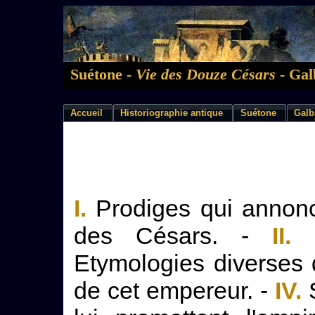
Suétone -
Vie des Douze Césars
- Gal
Accueil
Historiographie antique
Suétone
Galb
I.
Prodiges qui annoncè
des Césars. -
II.
O
Etymologies diverses
de cet empereur. -
IV.
S