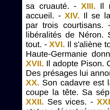
sa cruauté. -
XIII.
Il 
accueil. -
XIV.
Il se l
par trois courtisans.
libéralités de Néron.
tout. -
XVI.
Il s'aliène 
Haute-Germanie donne
XVII.
Il adopte Pison. 
Des présages lui annon
XX.
Son cadavre est l
coupe la tête. Sa sép
XXII.
Ses vices. -
XXI