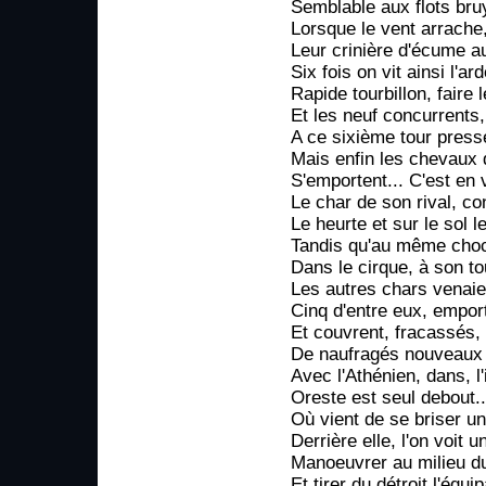
Semblable aux flots bru
Lorsque le vent arrache,
Leur crinière d'écume a
Six fois on vit ainsi l'a
Rapide tourbillon, faire 
Et les neuf concurrents
A ce sixième tour pres
Mais enfin les chevaux 
S'emportent... C'est en 
Le char de son rival, co
Le heurte et sur le sol l
Tandis qu'au même choc 
Dans le cirque, à son t
Les autres chars venaien
Cinq d'entre eux, emport
Et couvrent, fracassés, 
De naufragés nouveaux c
Avec l'Athénien, dans, l
Oreste est seul debout...
Où vient de se briser un
Derrière elle, l'on voit u
Manoeuvrer au milieu du
Et tirer du détroit l'équip