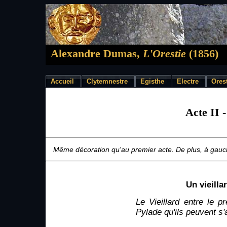
Alexandre Dumas,
L'Orestie
(1856)
Accueil
Clytemnestre
Egisthe
Electre
Ores
Acte II -
Même décoration qu'au premier acte. De plus, à gau
Un vieill
Le Vieillard entre le p
Pylade qu'ils peuvent s'