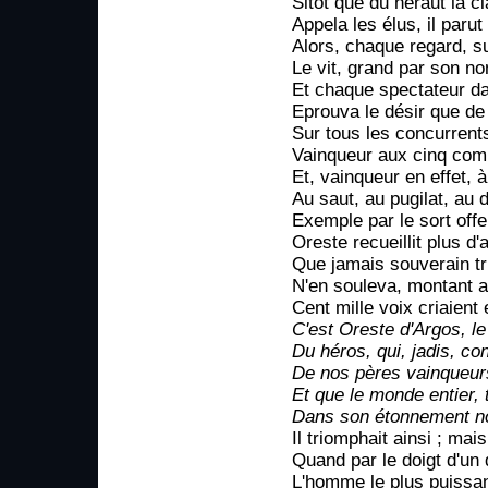
Sitôt que du héraut la 
Appela les élus, il parut
Alors, chaque regard, su
Le vit, grand par son n
Et chaque spectateur d
Eprouva le désir que de 
Sur tous les concurrent
Vainqueur aux cinq comba
Et, vainqueur en effet, à 
Au saut, au pugilat, au 
Exemple par le sort offe
Oreste recueillit plus d
Que jamais souverain t
N'en souleva, montant a
Cent mille voix criaient
C'est Oreste d'Argos, le
Du héros, qui, jadis, co
De nos pères vainqueurs 
Et que le monde entier, 
Dans son étonnement no
Il triomphait ainsi ; mai
Quand par le doigt d'un 
L'homme le plus puissan