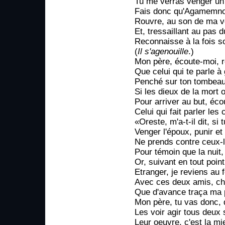
Tu me verras venger un f
Fais donc qu'Agamemnon
Rouvre, au son de ma voix
Et, tressaillant au pas
Reconnaisse à la fois so
(
Il s'agenouille
.)
Mon père, écoute-moi, r
Que celui qui te parle à
Penché sur ton tombeau,
Si les dieux de la mort o
Pour arriver au but, éc
Celui qui fait parler le
«Oreste, m'a-t-il dit, si
Venger l'époux, punir et 
Ne prends contre ceux-l
Pour témoin que la nuit,
Or, suivant en tout point
Etranger, je reviens au 
Avec ces deux amis, ch
Que d'avance traça ma 
Mon père, tu vas donc, 
Les voir agir tous deux s
Leur oeuvre, c'est la mie