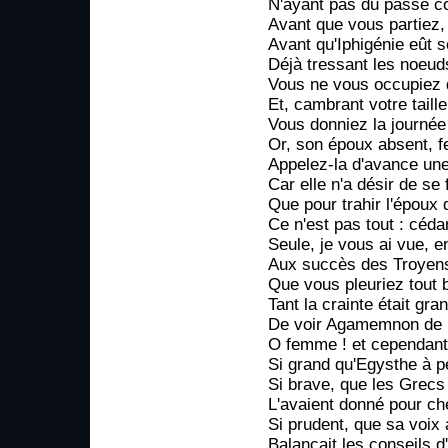
N'ayant pas du passé 
Avant que vous partiez,
Avant qu'Iphigénie eût 
Déjà tressant les noeud
Vous ne vous occupiez 
Et, cambrant votre taille 
Vous donniez la journée 
Or, son époux absent, fe
Appelez-la d'avance une
Car elle n'a désir de se 
Que pour trahir l'époux q
Ce n'est pas tout : céda
Seule, je vous ai vue, 
Aux succès des Troyens
Que vous pleuriez tout b
Tant la crainte était gr
De voir Agamemnon de r
O femme ! et cependant
Si grand qu'Egysthe à pe
Si brave, que les Grecs
L'avaient donné pour ch
Si prudent, que sa voix
Balançait les conseils d'