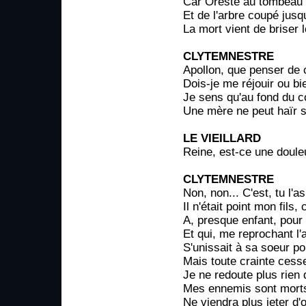
Car Oreste au tombeau
Et de l'arbre coupé jus
La mort vient de briser l
CLYTEMNESTRE
Apollon, que penser de c
Dois-je me réjouir ou bi
Je sens qu'au fond du co
Une mère ne peut haïr s
LE VIEILLARD
Reine, est-ce une doule
CLYTEMNESTRE
Non, non... C'est, tu l'a
Il n'était point mon fils, 
A, presque enfant, pour 
Et qui, me reprochant l'
S'unissait à sa soeur p
Mais toute crainte cesse 
Je ne redoute plus rien d'
Mes ennemis sont morts,
Ne viendra plus jeter d