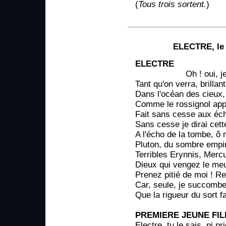
(
Tous trois sortent.
)
ELECTRE, le 
ELECTRE
Oh ! oui, je ple
Tant qu'on verra, brilla
Dans l'océan des cieux, 
Comme le rossignol appe
Fait sans cesse aux éch
Sans cesse je dirai cet
A l'écho de la tombe, ô 
Pluton, du sombre empi
Terribles Erynnis, Mercu
Dieux qui vengez le meu
Prenez pitié de moi ! R
Car, seule, je succombe
Que la rigueur du sort f
PREMIERE JEUNE FIL
Electre, tu le sais, ni p