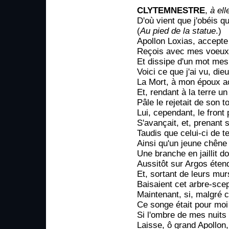
CLYTEMNESTRE
,
à el
D'où vient que j'obéis 
(
Au pied de la statue
.)
Apollon Loxias, accepte
Reçois avec mes voeux et
Et dissipe d'un mot mes
Voici ce que j'ai vu, die
La Mort, à mon époux a
Et, rendant à la terre un
Pâle le rejetait de son 
Lui, cependant, le front 
S'avançait, et, prenant
Taudis que celui-ci de te
Ainsi qu'un jeune chêne e
Une branche en jaillit do
Aussitôt sur Argos éten
Et, sortant de leurs mur
Baisaient cet arbre-scep
Maintenant, si, malgré c
Ce songe était pour moi
Si l'ombre de mes nuits
Laisse, ô grand Apollon,