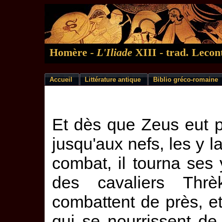
Homère -
L'Iliade
XIII - trad. Lecont
Accueil
Littérature antique
Biblio gréco-romaine
Et dès que Zeus eut p
jusqu'aux nefs, les y l
combat, il tourna ses 
des cavaliers Thrè
combattent de près, e
qui se nourrissent de 