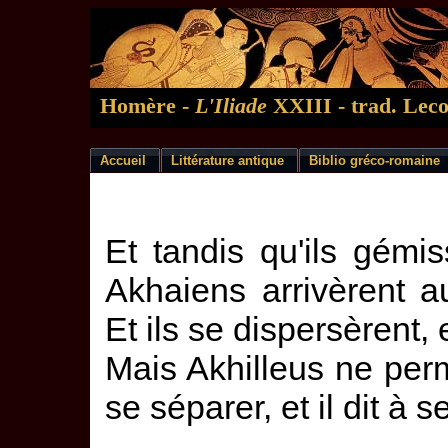
Homère -
L'Iliade
XXIII - trad. Leco
Accueil
Littérature antique
Biblio gréco-romaine
Et tandis qu'ils gémiss
Akhaiens arrivèrent a
Et ils se dispersèrent,
Mais Akhilleus ne per
se séparer, et il dit à