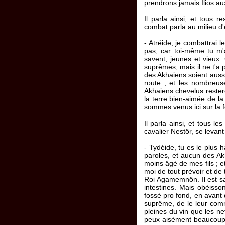
prendrons jamais Ilios au
Il parla ainsi, et tous r
combat parla au milieu d'
- Atréide, je combattrai l
pas, car toi-même tu m'
savent, jeunes et vieux. 
suprêmes, mais il ne t'a 
des Akhaiens soient aussi 
route ; et les nombreus
Akhaiens chevelus restero
la terre bien-aimée de la
sommes venus ici sur la f
Il parla ainsi, et tous 
cavalier Nestôr, se levant 
- Tydéide, tu es le plus 
paroles, et aucun des Akh
moins âgé de mes fils ; e
moi de tout prévoir et de 
Roi Agamemnôn. Il est san
intestines. Mais obéisso
fossé pro fond, en avant 
suprême, de le leur comm
pleines du vin que les ne
peux aisément beaucoup 