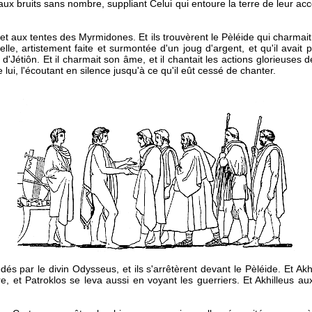
aux bruits sans nombre, suppliant Celui qui entoure la terre de leur ac
s et aux tentes des Myrmidones. Et ils trouvèrent le Pèléide qui charma
lle, artistement faite et surmontée d'un joug d'argent, et qu'il avait p
le d'Jétiôn. Et il charmait son âme, et il chantait les actions glorieuse
e lui, l'écoutant en silence jusqu'à ce qu'il eût cessé de chanter.
édés par le divin Odysseus, et ils s'arrêtèrent devant le Pèléide. Et Akh
e, et Patroklos se leva aussi en voyant les guerriers. Et Akhilleus au