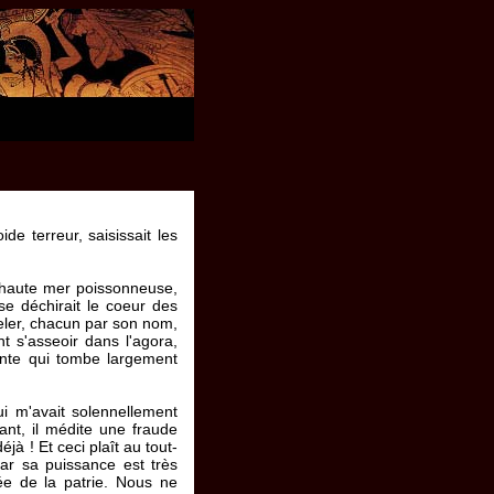
de terreur, saisissait les
a haute mer poissonneuse,
se déchirait le coeur des
peler, chacun par son nom,
t s'asseoir dans l'agora,
nte qui tombe largement
ui m'avait solennellement
ant, il médite une fraude
jà ! Et ceci plaît au tout-
car sa puissance est très
ée de la patrie. Nous ne