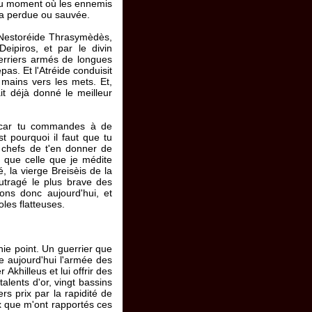
s au moment où les ennemis
era perdue ou sauvée.
le Nestoréide Thrasymèdès,
eipiros, et par le divin
uerriers armés de longues
epas. Et l'Atréide conduisit
 mains vers les mets. Et,
ait déjà donné le meilleur
, car tu commandes à de
t pourquoi il faut que tu
s chefs de t'en donner de
e que celle que je médite
, la vierge Breisèis de la
 outragé le plus brave des
ns donc aujourd'hui, et
les flatteuses.
nie point. Un guerrier que
le aujourd'hui l'armée des
Akhilleus et lui offrir des
talents d'or, vingt bassins
s prix par la rapidité de
rix que m'ont rapportés ces