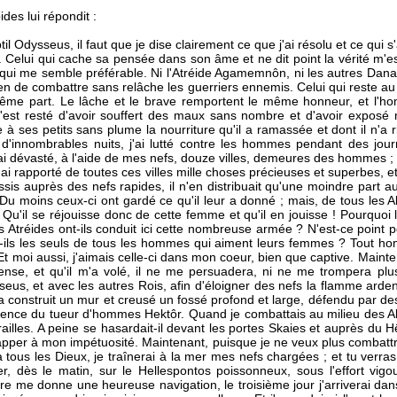
ides lui répondit :
btil Odysseus, il faut que je dise clairement ce que j'ai résolu et ce qui 
ur. Celui qui cache sa pensée dans son âme et ne dit point la vérité m'es
e qui me semble préférable. Ni l'Atréide Agamemnôn, ni les autres Da
rien de combattre sans relâche les guerriers ennemis. Celui qui reste a
me part. Le lâche et le brave remportent le même honneur, et l'h
 m'est resté d'avoir souffert des maux sans nombre et d'avoir expos
à ses petits sans plume la nourriture qu'il a ramassée et dont il n'a
d'innombrables nuits, j'ai lutté contre les hommes pendant des jou
i dévasté, à l'aide de mes nefs, douze villes, demeures des hommes ; su
; j'ai rapporté de toutes ces villes mille choses précieuses et superbes, et
is auprès des nefs rapides, il n'en distribuait qu'une moindre part au
 Du moins ceux-ci ont gardé ce qu'il leur a donné ; mais, de tous les A
u'il se réjouisse donc de cette femme et qu'il en jouisse ! Pourquoi l
s Atréides ont-ils conduit ici cette nombreuse armée ? N'est-ce point
t-ils les seuls de tous les hommes qui aiment leurs femmes ? Tout 
Et moi aussi, j'aimais celle-ci dans mon coeur, bien que captive. Mainte
e, et qu'il m'a volé, il ne me persuadera, ni ne me trompera plus, 
seus, et avec les autres Rois, afin d'éloigner des nefs la flamme ardent
a construit un mur et creusé un fossé profond et large, défendu par des
lence du tueur d'hommes Hektôr. Quand je combattais au milieu des Ak
lles. A peine se hasardait-il devant les portes Skaies et auprès du Hêt
chapper à mon impétuosité. Maintenant, puisque je ne veux plus combattr
 tous les Dieux, je traînerai à la mer mes nefs chargées ; et tu verras, 
, dès le matin, sur le Hellespontos poissonneux, sous l'effort vig
terre me donne une heureuse navigation, le troisième jour j'arriverai dans