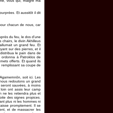
ène, vous qui, malgré ma
urprées. Et aussitôt il dit
 pour chacun de nous, car
auprès du feu, le dos d'une
chairs, le divin Akhilleus
llumait un grand feu. Et
ant sur des pierres, et il
 distribua le pain dans de
 il ordonna à Patroklos de
 mets offerts. Et quand ils
et, remplissant sa coupe de
e Agamemnôn, soit ici. Les
r nous redoutons un grand
ou seront sauvées, à moins
 loin ont assis leur camp
n ne les retiendra plus et
roite des signes propices.
rant plus ni les hommes ni
raisse promptement. Il se
ent, et de massacrer les