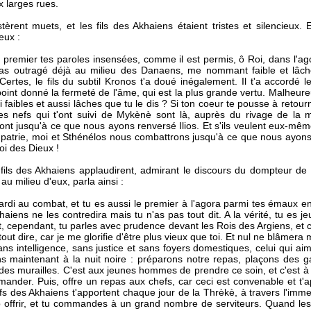
x larges rues.
estèrent muets, et les fils des Akhaiens étaient tristes et silencieux
eux :
e premier tes paroles insensées, comme il est permis, ô Roi, dans l'agor
as outragé déjà au milieu des Danaens, me nommant faible et lâche.
Certes, le fils du subtil Kronos t'a doué inégalement. Il t'a accordé 
point donné la fermeté de l'âme, qui est la plus grande vertu. Malheureu
faibles et aussi lâches que tu le dis ? Si ton coeur te pousse à retourne
es nefs qui t'ont suivi de Mykènè sont là, auprès du rivage de la m
nt jusqu'à ce que nous ayons renversé Ilios. Et s'ils veulent eux-même
 patrie, moi et Sthénélos nous combattrons jusqu'à ce que nous ayons v
oi des Dieux !
les fils des Akhaiens applaudirent, admirant le discours du dompteur d
au milieu d'eux, parla ainsi :
hardi au combat, et tu es aussi le premier à l'agora parmi tes émaux 
aiens ne les contredira mais tu n'as pas tout dit. A la vérité, tu es jeu
t, cependant, tu parles avec prudence devant les Rois des Argiens, et 
tout dire, car je me glorifie d'être plus vieux que toi. Et nul ne blâme
s intelligence, sans justice et sans foyers domestiques, celui qui ai
ns maintenant à la nuit noire : préparons notre repas, plaçons des 
des murailles. C'est aux jeunes hommes de prendre ce soin, et c'est à to
ander. Puis, offre un repas aux chefs, car ceci est convenable et t'ap
fs des Akhaiens t'apportent chaque jour de la Thrèkè, à travers l'imm
offrir, et tu commandes à un grand nombre de serviteurs. Quand les