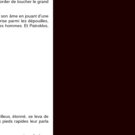
corder de toucher le grand
it son âme en jouant d'une
rise parmi les dépouilles,
s des hommes. Et Patroklos,
illeus, étonné, se leva de
x pieds rapides leur parla