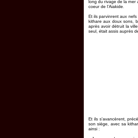
long du rivage de la mer 
coeur de l'Aiakide.
Et ils parvinrent aux nef
kithare aux doux sons, be
après avoir détruit la vil
seul, était assis auprès d
Et ils s'avancèrent, préc
son siège, avec sa kithar
ainsi :