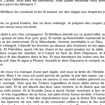
ers. Certes, vous êtes les bienvenus, mais quelle nécessité vous am
hers parmi les Akhaiens ?
n Akhilleus les conduisit et les fit asseoir sur des sièges aux draperies po
orte un grand kratère, fais un doux mélange, et prépare des coupes
ont venus sous ma tente.
os obéit à son cher compagnon. Et Akhilleus étendit sur un grand billot, 
e grasse et celui d'un porc gras. Et tandis qu'Automédôn maintenait les 
x et les embrochait. Et le Ménoitiade, homme semblable à un Dieu, a
s'éteignit, il étendit les broches au-dessus des charbons en les appuy
. Et Patroklos, ayant rôti les chairs et les ayant posées sur la table,
illeus coupa les viandes, et il s'assit en face du divin Odysseus, et
lui-ci fit des libations dans le feu. Et tous étendirent les mains vers les
la soif, Aias fit signe à Phoinix. Aussitôt le divin Odysseus le comprit, 
us :
n de nous n'a manqué d'une part égale, soit sous la tente de l'Atréid
t. Mais il ne nous est point permis de goûter la joie des repas, ca
 et nous l'attendons, et nous ne savons si nos nefs solides périront 
 courage. Voici que les Troiens orgueilleux et leurs alliés venus de
os nefs. Et ils ont allumé des feux sans nombre, et ils disent que rie
nos nefs noires. Et le Kronide Zeus a lancé l'éclair, montrant à leur d
et très orgueilleux de sa force, est plein d'une fureur terrible, n'hono
t emparée de lui. Il fait des imprécations pour que la divine Eôs repa
 les éperons de nos nefs et de consumer celles-ci dans le feu ard