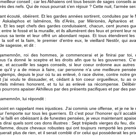
 meilleur conseil ; car les Akhaiens ont tous besoin de sages conseil
rès des nefs. Qui de nous pourrait s'en réjouir ? Cette nuit, l'armée s
l'ayant écouté, obéirent. Et les gardes années sortirent, conduites par 
 Askalaphos et Ialménos, fils d'Arès, par Mèrionès, Apharèos et D
. Et les sept chefs des gardes conduisaient, chacun, cent jeunes g
 entre le fossé et la muraille, et ils allumèrent des feux et prirent leur r
ous sa tente et leur offrit un abondant repas. Et tous étendirent les
la soif et la faim, le premier d'entre eux, le vieillard Nestôr, qui av
 de sagesse, et dit :
 Agamemnôn, roi des hommes, je commencerai et je finirai par toi
s t'a donné le sceptre et les droits afin que tu les gouvernes. C'es
e, et accueillir les sages conseils, si leur coeur ordonne aux autre
i ce qu'il y a de mieux à faire, car personne n'a une meilleure pensé
gtemps, depuis le jour où tu as enlevé, ô race divine, contre notre gré
 Et j'ai voulu te dissuader, et, cédant à ton coeur orgueilleux, tu as
els mêmes honorent, et tu lui as enlevé sa récompense. Délibéro
ourrons apaiser Akhilleus par des présents pacifiques et par des paro
amemnôn, lui répondit :
 point en rappelant mes injustices. J'ai commis une offense, et je ne le 
l'emporte sur tous les guerriers. Et c'est pour l'honorer qu'il accab
ai failli en obéissant à de funestes pensées, je veux maintenant apaiser 
us dirai quels sont ces dons illustres : Sept trépieds vierges du feu, dix 
flamme, douze chevaux robustes qui ont toujours remporté les premier
uerait plus de rien, et il serait comblé d'or celui qui posséderait les p