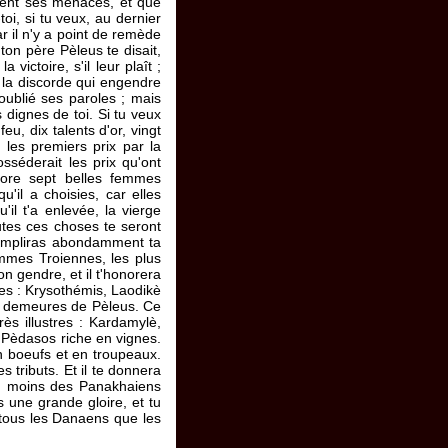
sent ses menaces, et que
oi, si tu veux, au dernier
r il n'y a point de remède
on père Pèleus te disait,
victoire, s'il leur plaît ;
s la discorde qui engendre
s oublié ses paroles ; mais
 dignes de toi. Si tu veux
eu, dix talents d'or, vingt
les premiers prix par la
osséderait les prix qu'ont
core sept belles femmes
'il a choisies, car elles
'il t'a enlevée, la vierge
outes ces choses te seront
 rempliras abondamment ta
emmes Troiennes, les plus
n gendre, et il t'honorera
ures : Krysothémis, Laodikè
es demeures de Pèleus. Ce
rès illustres : Kardamylè,
t Pèdasos riche en vignes.
n boeufs et en troupeaux.
s tributs. Et il te donnera
 du moins des Panakhaiens
 une grande gloire, et tu
 tous les Danaens que les