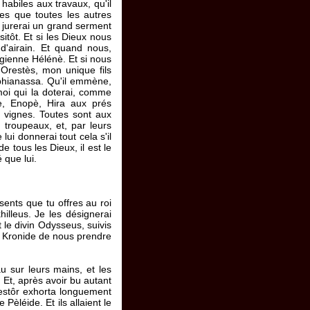
abiles aux travaux, qu'il
les que toutes les autres
je jurerai un grand serment
sitôt. Et si les Dieux nous
d'airain. Et quand nous,
rgienne Hélénè. Et si nous
u'Orestès, mon unique fils
Iphianassa. Qu'il emmène,
moi qui la doterai, comme
ylè, Enopè, Hira aux prés
n vignes. Toutes sont aux
troupeaux, et, par leurs
lui donnerai tout cela s'il
e tous les Dieux, il est le
 que lui.
sents que tu offres au roi
illeus. Je les désignerai
 le divin Odysseus, suivis
s Kronide de nous prendre
au sur leurs mains, et les
 Et, après avoir bu autant
 Nestôr exhorta longuement
Pèléide. Et ils allaient le