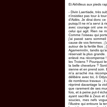
Et Akhilleus aux pieds rap
- Divin Laertiade, très su
n'insistiez pas tour à to
d'Aidès. Je dirai donc c
puisqu'il ne m'a servi à 
avec courage ont une mê
celui qui agit. Rien ne
Comme l'oiseau qui porte 
j'ai passé sans sommeil 
cause de vos femmes ; j'a
autour de la fertile Ilios 
Agamemnôn, tandis qu'ass
réservait la plus grande.
enlevé ma récompense ! Q
les Troiens ? Pourquoi le
la belle chevelure ? Son
sienne et en prend soin. 
m'a arraché ma récompens
délibère avec toi, ô Odys
de nombreux travaux ; il 
réprimé davantage la vio
que rarement de ses murai
fois, et à peine put-il é
ayant sacrifié à Zeus et à
soucies, mes nefs voguer
l'illustre qui entoure la 