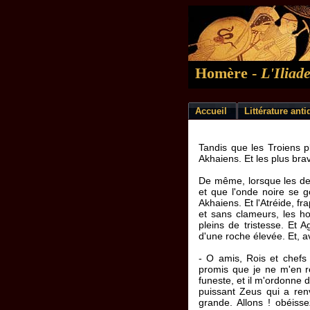
Homère -
L'Iliad
Accueil
Littérature ant
Tandis que les Troiens pl
Akhaiens. Et les plus bra
De même, lorsque les deu
et que l'onde noire se g
Akhaiens. Et l'Atréide, f
et sans clameurs, les ho
pleins de tristesse. E
d'une roche élevée. Et, av
- O amis, Rois et chefs 
promis que je ne m'en re
funeste, et il m'ordonne d
puissant Zeus qui a renv
grande. Allons ! obéiss