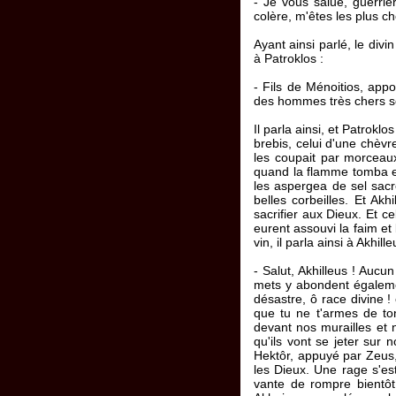
- Je vous salue, guerri
colère, m'êtes les plus c
Ayant ainsi parlé, le divi
à Patroklos :
- Fils de Ménoitios, app
des hommes très chers s
Il parla ainsi, et Patrokl
brebis, celui d'une chèvr
les coupait par morceau
quand la flamme tomba et 
les aspergea de sel sacré
belles corbeilles. Et Akh
sacrifier aux Dieux. Et ce
eurent assouvi la faim et 
vin, il parla ainsi à Akhille
- Salut, Akhilleus ! Aucu
mets y abondent égalemen
désastre, ô race divine !
que tu ne t'armes de ton
devant nos murailles et n
qu'ils vont se jeter sur 
Hektôr, appuyé par Zeus, 
les Dieux. Une rage s'es
vante de rompre bientôt