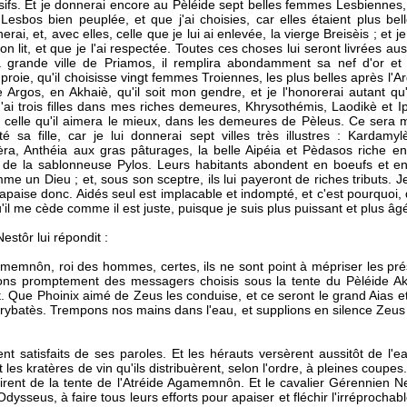
fs. Et je donnerai encore au Pèléide sept belles femmes Lesbiennes, h
esbos bien peuplée, et que j'ai choisies, car elles étaient plus bel
erai, et, avec elles, celle que je lui ai enlevée, la vierge Breisèis ; et 
n lit, et que je l'ai respectée. Toutes ces choses lui seront livrées aus
 grande ville de Priamos, il remplira abondamment sa nef d'or et 
proie, qu'il choisisse vingt femmes Troiennes, les plus belles après l'A
e Argos, en Akhaiè, qu'il soit mon gendre, et je l'honorerai autant q
 J'ai trois filles dans mes riches demeures, Khrysothémis, Laodikè et 
, celle qu'il aimera le mieux, dans les demeures de Pèleus. Ce sera 
 sa fille, car je lui donnerai sept villes très illustres : Kardam
èra, Anthéia aux gras pâturages, la belle Aipéia et Pèdasos riche e
 de la sablonneuse Pylos. Leurs habitants abondent en boeufs et en 
me un Dieu ; et, sous son sceptre, ils lui payeront de riches tributs. Je 
apaise donc. Aidés seul est implacable et indompté, et c'est pourquoi, d
l me cède comme il est juste, puisque je suis plus puissant et plus âgé
estôr lui répondit :
gamemnôn, roi des hommes, certes, ils ne sont point à mépriser les pré
yons promptement des messagers choisis sous la tente du Pèléide Akh
. Que Phoinix aimé de Zeus les conduise, et ce seront le grand Aias et
rybatès. Trempons nos mains dans l'eau, et supplions en silence Zeu
urent satisfaits de ses paroles. Et les hérauts versèrent aussitôt de l'e
es kratères de vin qu'ils distribuèrent, selon l'ordre, à pleines coupes.
sortirent de la tente de l'Atréide Agamemnôn. Et le cavalier Gérennien
dysseus, à faire tous leurs efforts pour apaiser et fléchir l'irréprochable 