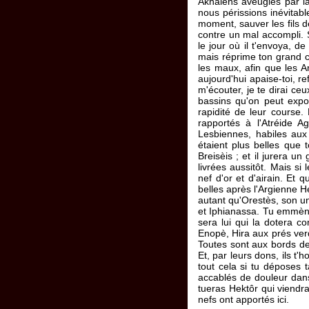
Akhaiens aveuglés par l
nous périssions inévitabl
moment, sauver les fils d
contre un mal accompli. 
le jour où il t'envoya, de
mais réprime ton grand co
les maux, afin que les Arg
aujourd'hui apaise-toi, r
m'écouter, je te dirai ceu
bassins qu'on peut expo
rapidité de leur course. 
rapportés à l'Atréide 
Lesbiennes, habiles aux 
étaient plus belles que t
Breisèis ; et il jurera u
livrées aussitôt. Mais s
nef d'or et d'airain. Et
belles après l'Argienne H
autant qu'Orestès, son uni
et Iphianassa. Tu emmène
sera lui qui la dotera co
Enopè, Hira aux prés verd
Toutes sont aux bords de
Et, par leurs dons, ils t'
tout cela si tu déposes 
accablés de douleur dans
tueras Hektôr qui viendr
nefs ont apportés ici.