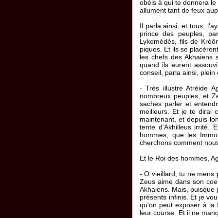
obéis à qui te donnera le
allument tant de feux aup
Il parla ainsi, et tous, 
prince des peuples, par
Lykomèdès, fils de Kréôn
piques. Et ils se placèrent
les chefs des Akhaiens s
quand ils eurent assouvi 
conseil, parla ainsi, plein
- Très illustre Atréide
nombreux peuples, et Zeu
saches parler et entendr
meilleurs. Et je te dira
maintenant, et depuis lon
tente d'Akhilleus irrité.
hommes, que les Immort
cherchons comment nous p
Et le Roi des hommes, Ag
- O vieillard, tu ne mens
Zeus aime dans son coeur 
Akhaiens. Mais, puisque j'
présents infinis. Et je vo
qu'on peut exposer à la 
leur course. Et il ne manq