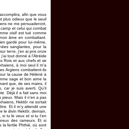
s'accomplira, afin que vous
t plus odieux que le seuil
naens ne me persuaderont,
u camp et celui qui combat
omme oisif est tué comme
é mon âme en combattant.
 rien gardé pour lui-même,
rnées sanglantes, pour la
r terre, j'en ai pris onze
 j'ai tout donné à l'Atréide
x Rois et aux chefs et se
khaiens, à moi seul il m'a
es Argiens combattent-ils
 pour la cause de Hélénè à
homme sage et bon aime la
nant que, de ses mains, il
car je suis averti. Qu'il
e. Déjà il a fait sans moi
 pieux. Mais il n'en a pas
haiens, Hektôr ne sortait
re. Et il m'y attendit une
e le divin Hektôr, demain,
si tu le veux et si tu t'en
oureux des rameurs. Et si
 la fertile Phthiè, où sont