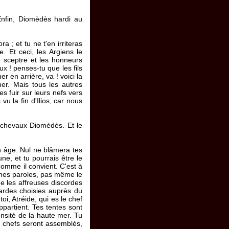
. Enfin, Diomèdès hardi au
a ; et tu ne t'en irriteras
 Et ceci, les Argiens le
le sceptre et les honneurs
x ! penses-tu que les fils
r en arrière, va ! voici la
er. Mais tous les autres
s fuir sur leurs nefs vers
u la fin d'Ilios, car nous
e chevaux Diomèdès. Et le
en âge. Nul ne blâmera tes
ne, et tu pourrais être le
comme il convient. C'est à
ra mes paroles, pas même le
me les affreuses discordes
gardes choisies auprès du
i, Atréide, qui es le chef
partient. Tes tentes sont
ensité de la haute mer. Tu
 chefs seront assemblés,