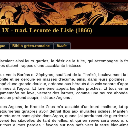
e
IX - trad. Leconte de Lisle (1866)
ique
Biblio gréco-romaine
Iliade
açaient ainsi leurs gardes, le désir de la fuite, qui accompagne la froi
ves étaient frappés d'une accablante tristesse.
x vents Boréas et Zéphyros, soufflant de la Thrèkè, bouleversent l
onfle et se déroule en masses d'écume, ainsi, dans leurs poitrines, 
rappé d'une grande douleur, ordonna aux hérauts à la voix sonore d'ap
mmes à l'agora. Et lui-même appela les plus proches. Et tous vinren
t Agamemnôn se leva, versant des larmes, comme une source abonda
ec un profond soupir, il dit aux Argiens :
des Argiens, le Kronide Zeus m'a accablé d'un lourd malheur, lui q
tournerais qu'après avoir détruit Ilios aux murailles solides. Mainten
e retourner sans gloire dans Argos, quand j'ai perdu tant de guerriers dé
ersé les citadelles de tant de villes, et qui en renversera encore, 
ez tous à mes paroles : fuyons sur nos nefs vers la terre bien-aim