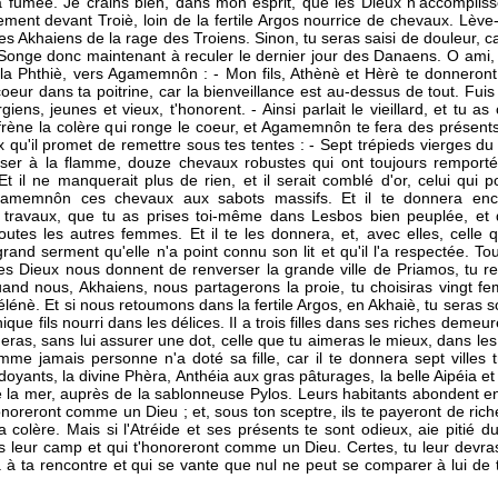
a fumée. Je crains bien, dans mon esprit, que les Dieux n'accomplis
ement devant Troiè, loin de la fertile Argos nourrice de chevaux. Lève-t
es Akhaiens de la rage des Troiens. Sinon, tu seras saisi de douleur, ca
Songe donc maintenant à reculer le dernier jour des Danaens. O ami, t
 la Phthiè, vers Agamemnôn : - Mon fils, Athènè et Hèrè te donneront la 
eur dans ta poitrine, car la bienveillance est au-dessus de tout. Fui
iens, jeunes et vieux, t'honorent. - Ainsi parlait le vieillard, et tu a
efrène la colère qui ronge le coeur, et Agamemnôn te fera des présents
x qu'il promet de remettre sous tes tentes : - Sept trépieds vierges du f
ser à la flamme, douze chevaux robustes qui ont toujours remporté 
Et il ne manquerait plus de rien, et il serait comblé d'or, celui qui p
Agamemnôn ces chevaux aux sabots massifs. Et il te donnera en
travaux, que tu as prises toi-même dans Lesbos bien peuplée, et qu
outes les autres femmes. Et il te les donnera, et, avec elles, celle qu
n grand serment qu'elle n'a point connu son lit et qu'il l'a respectée. T
i les Dieux nous donnent de renverser la grande ville de Priamos, tu
 quand nous, Akhaiens, nous partagerons la proie, tu choisiras vingt f
élénè. Et si nous retoumons dans la fertile Argos, en Akhaiè, tu seras so
que fils nourri dans les délices. Il a trois filles dans ses riches deme
ras, sans lui assurer une dot, celle que tu aimeras le mieux, dans l
mme jamais personne n'a doté sa fille, car il te donnera sept villes t
oyants, la divine Phèra, Anthéia aux gras pâturages, la belle Aipéia e
 la mer, auprès de la sablonneuse Pylos. Leurs habitants abondent e
honoreront comme un Dieu ; et, sous ton sceptre, ils te payeront de riche
ta colère. Mais si l'Atréide et ses présents te sont odieux, aie pitié
 leur camp et qui t'honoreront comme un Dieu. Certes, tu leur devras
a à ta rencontre et qui se vante que nul ne peut se comparer à lui de