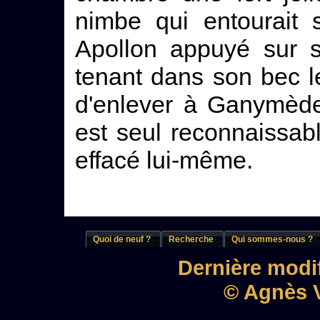
nimbe qui entourait 
Apollon appuyé sur sa
tenant dans son bec le
d'enlever à Ganymède
est seul reconnaissabl
effacé lui-même.
Quoi de neuf ?
Recherche
Qui sommes-nous ?
Dernière modif
© Agnès V