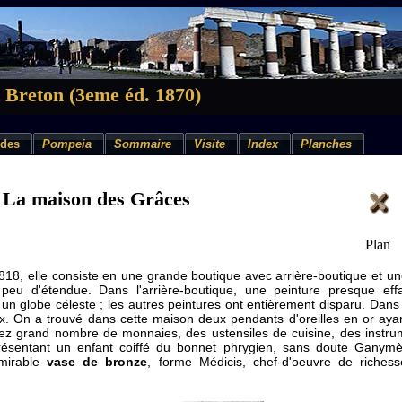
 Breton (3eme éd. 1870)
des
Pompeia
Sommaire
Visite
Index
Planches
La maison des Grâces
Plan
18, elle consiste en une grande boutique avec arrière-boutique et un
eu d'étendue. Dans l'arrière-boutique, une peinture presque effa
un globe céleste ; les autres peintures ont entièrement disparu. Dans 
x. On a trouvé dans cette maison deux pendants d'oreilles en or aya
ez grand nombre de monnaies, des ustensiles de cuisine, des instru
résentant un enfant coiffé du bonnet phrygien, sans doute Ganymè
dmirable
vase de bronze
, forme Médicis, chef-d'oeuvre de riches