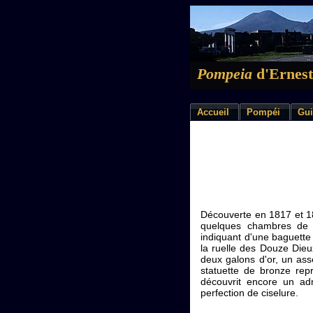
Pompeia
d'Ernest
Accueil
Pompéi
Gui
Découverte en 1817 et 18
quelques chambres de p
indiquant d'une baguette 
la ruelle des Douze Dieu
deux galons d'or, un ass
statuette de bronze rep
découvrit encore un a
perfection de ciselure.