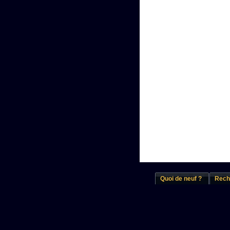
Quoi de neuf ?
Rech