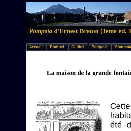
Pompeia
d'Ernest Breton (3eme éd. 
Accueil
Pompéi
Guides
Pompeia
Sommai
La maison de la grande fontai
Cett
habit
été 