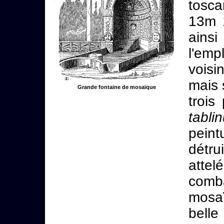
tosc
13m 1
ainsi
l'em
voisi
mais
Grande fontaine de mosaïque
trois
tabli
pein
détr
atte
comb
mosa
belle