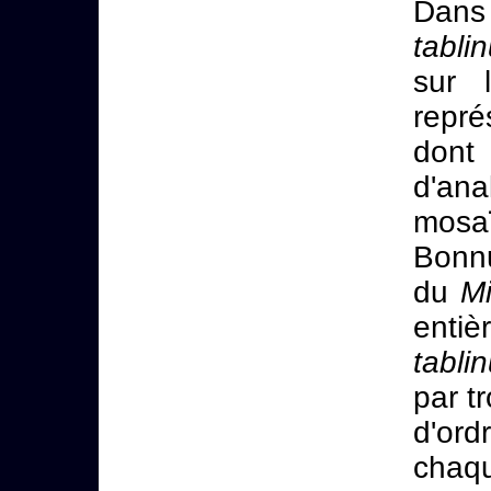
Dan
tabli
sur 
repré
dont
d'ana
mosaï
Bonnu
du
Mi
enti
tabli
par t
d'ord
chaqu