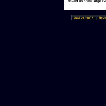
devant un assez large xy
Quoi de neuf ?
Rech