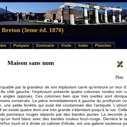
 Breton (3eme éd. 1870)
des
Pompeia
Sommaire
Visite
Index
Planches
Maison sans nom
Plan
arquable par la grandeur de son
impluvium
carré qu'entoure un mur d
 Au côté gauche, l'
impluvium
présente quatre colonnes rondes non c
 angles opposés. Ces colonnes bien que très sveltes sont dorique
 moins conservés. La pièce immédiatement à gauche du
prothyrum
con
m
, une petite fenêtre qui avait été condamnée dès l'antiquité. L'
atriu
l en existe quatre dont une très grande s'étendant jusqu'à la rue. Celle
nds panneaux rouges séparés par des bandes jaunes. La seconde pi
'a qu'un fond blanc avec des bandes couleur brun-rouge. Derrière le
t
rd'hui muré et à droite un cabinet d'étude, est une galerie soutenue p