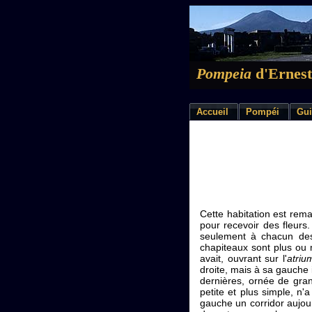
Pompeia
d'Ernest
Accueil
Pompéi
Gui
Cette habitation est rem
pour recevoir des fleurs.
seulement à chacun des
chapiteaux sont plus ou
avait, ouvrant sur l'
atriu
droite, mais à sa gauche i
dernières, ornée de gra
petite et plus simple, n
gauche un corridor aujou