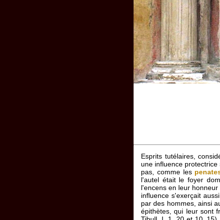
Esprits tutélaires, cons
une influence protectrice
pas, comme les
penate
l'autel était le foyer do
l'encens en leur honneur
influence s'exerçait auss
par des hommes, ainsi au
épithètes, qui leur sont
Tibull. I, 1, 20 et 10, 15