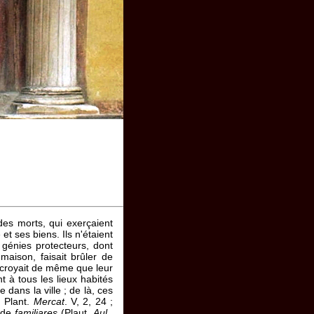
des morts, qui exerçaient
t ses biens. Ils n'étaient
génies protecteurs, dont
ison, faisait brûler de
n croyait de même que leur
t à tous les lieux habités
ans la ville ; de là, ces
; Plant.
Mercat
. V, 2, 24 ;
e de
familiares
(Plaut.
Aul
.,