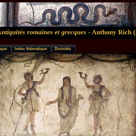
Antiquités romaines et grecques
- Anthony Rich (
ique
Index thématique
Divinités