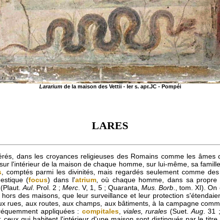
Lararium
de la maison des Vettii - Ier s. apr.JC - Pompéi
LARES
idérés, dans les croyances religieuses des Romains comme les âmes 
 sur l'intérieur de la maison de chaque homme, sur lui-même, sa famille e
s
, comptés parmi les divinités, mais regardés seulement comme des 
mestique (
focus
) dans l'
atrium
, où chaque homme, dans sa propre ma
 (Plaut.
Aul
. Prol. 2 ;
Merc
. V, 1, 5 ; Quaranta,
Mus. Borb
., tom. XI). O
i hors des maisons, que leur surveillance et leur protection s'étendaien
x rues, aux routes, aux champs, aux bâtiments, à la campagne comme d
 fréquemment appliquées :
compitales
,
viales, rurales
(Suet.
Aug
. 31 
) ; ceux qui habitent l'intérieur d'une maison sont distingués par le titr