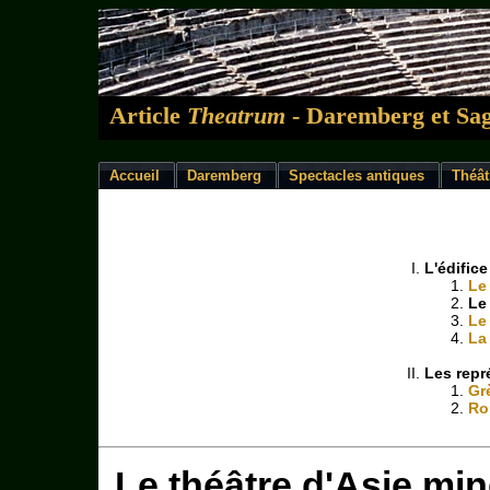
Article
Theatrum
- Daremberg et Sag
Accueil
Daremberg
Spectacles antiques
Théât
L'édifice
Le
Le
Le
La
Les repr
Gr
Ro
Le théâtre d'Asie mi