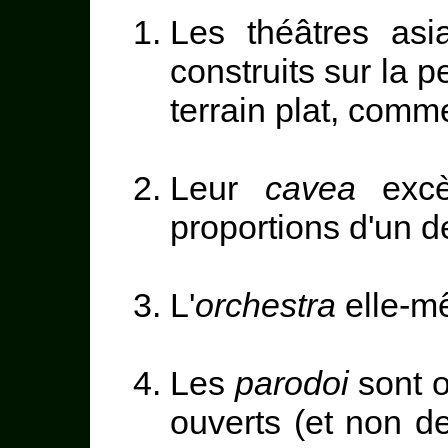
Les théâtres asi
construits sur la p
terrain plat, com
Leur
cavea
excè
proportions d'un d
L'
orchestra
elle-m
Les
parodoi
sont o
ouverts (et non d