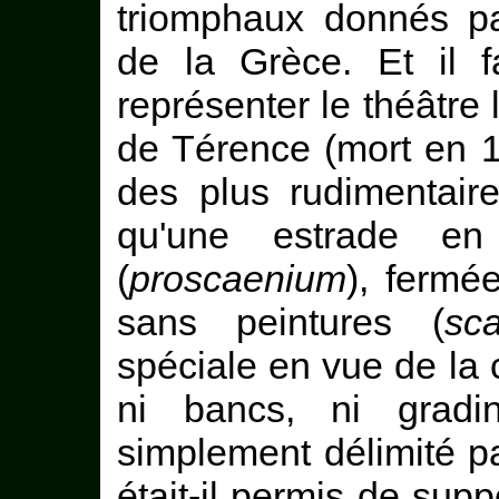
triomphaux donnés p
de la Grèce. Et il f
représenter le théâtre 
de Térence (mort en 1
des plus rudimentaire
qu'une estrade en
(
proscaenium
), fermé
sans peintures (
sc
spéciale en vue de la
ni bancs, ni grad
simplement délimité pa
était-il permis de sup