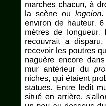
marches chacun, à droi
la scène ou
logeion
.
environ de hauteur, 
mètres de longueur. 
recouvrait a disparu
recevoir les poutres qu
naguère encore dan
mur antérieur du
pr
niches, qui étaient p
statues. Entre ledit m
situé en arrière, s'al
un peu au-dessous du 