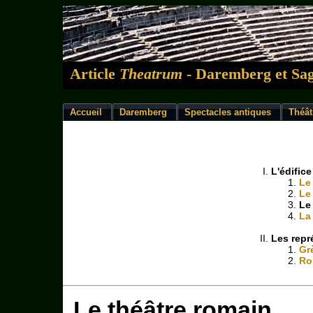
Article
Theatrum
- Daremberg et Sag
Accueil
Daremberg
Spectacles antiques
Théât
L'édifice
Le
Le
Le
La
Les repr
Gr
Ro
Le théâtre romain