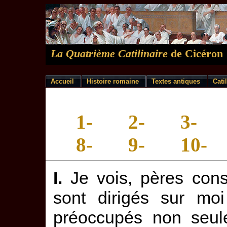
La Quatrième Catilinaire
de Cicéron
Accueil
Histoire romaine
Textes antiques
Cati
1-
2-
3-
8-
9-
10-
I.
Je vois, pères cons
sont dirigés sur mo
préoccupés non seul