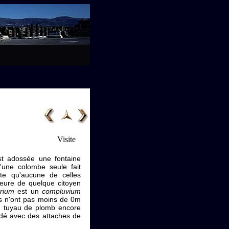
Visite
st adossée une fontaine
'une colombe seule fait
nte qu'aucune de celles
emeure de quelque citoyen
trium
est un
compluvium
ds n'ont pas moins de 0m
n tuyau de plomb encore
dé avec des attaches de