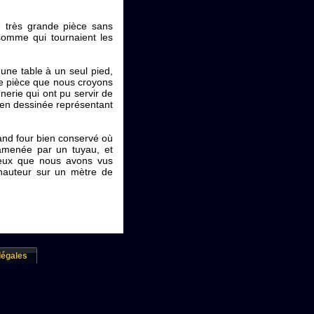
e très grande pièce sans
 somme qui tournaient les
une table à un seul pied,
de pièce que nous croyons
nerie qui ont pu servir de
 bien dessinée représentant
and four bien conservé où
 amenée par un tuyau, et
ceux que nous avons vus
 hauteur sur un mètre de
légales