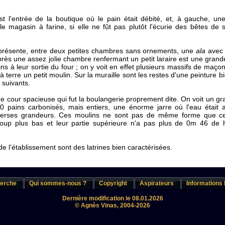
t l'entrée de la boutique où le pain était débité, et, à gauche, un
le magasin à farine, si elle ne fût pas plutôt l'écurie des bêtes de
résente, entre deux petites chambres sans ornements, une
ala
avec 
près une assez jolie chambre renfermant un petit laraire est une gran
ins à leur sortie du four ; on y voit en effet plusieurs massifs de maçon
 à terre un petit moulin. Sur la muraille sont les restes d'une peinture
 suivants.
e cour spacieuse qui fut la boulangerie proprement dite. On voit un gr
80 pains carbonisés, mais entiers, une énorme jarre où l'eau était
iverses grandeurs. Ces moulins ne sont pas de même forme que 
aucoup plus bas et leur partie supérieure n'a pas plus de 0m 46 de
de l'établissement sont des latrines bien caractérisées.
erche
Qui sommes-nous ?
Copyright
Aspirateurs
Informations 
Dernière modification le 08.01.2026
© Agnès Vinas, 2004-2026