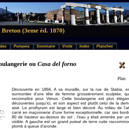
 Breton (3eme éd. 1870)
des
Pompeia
Sommaire
Visite
Index
Planches
oulangerie ou
Casa del forno
Plan
Découverte en 1866. A sa muraille, sur la rue de Stabia, e
surmontée d'une tête de femme grossièrement sculptée, qu
reconnaître pour Vénus. Cette boulangerie est plus éléga
découvertes jusqu'ici, et son aspect est plutôt celui de la d
aisé. Le
prothyrum
est large et bien décoré. Au milieu de l'
a
carré en maçonnerie d'une forme exceptionnelle, car ses bor
80 de hauteur au-dessus du sol ; l'eau y était amenée par u
visible. A gauche est un grand
puteal
de terre cuite raccommo
plomb à queue d'aronde.