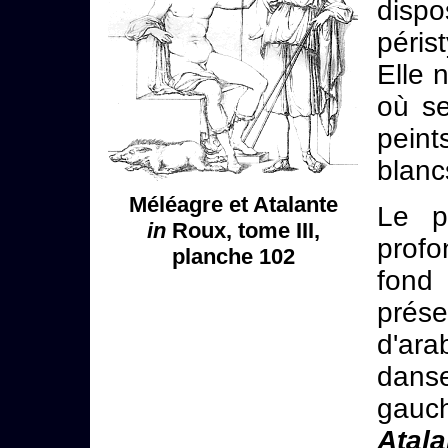
disp
péris
Elle 
où se
pein
blanc
Méléagre et Atalante
Le p
in
Roux, tome III,
prof
planche 102
fond 
prés
d'ara
danse
gauc
Atal