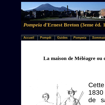
Pompeia
d'Ernest Breton (3eme éd. 
Accueil
Pompéi
Guides
Pompeia
Sommai
La maison de Méléagre ou 
Cette
1830 
de s