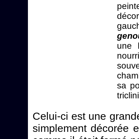
pein
décor
gau
geno
une 
nourr
souv
cham
sa po
tricli
Celui-ci est une grand
simplement décorée 