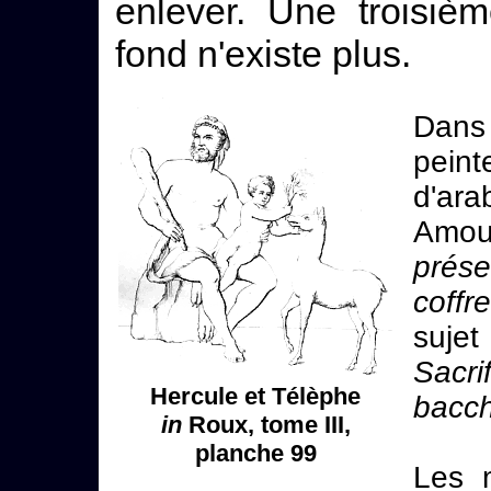
enlever. Une troisiè
fond n'existe plus.
Dans 
pein
d'ar
Amou
prés
coffr
suje
Sacr
Hercule et Télèphe
bacch
in
Roux, tome III,
planche 99
Les 