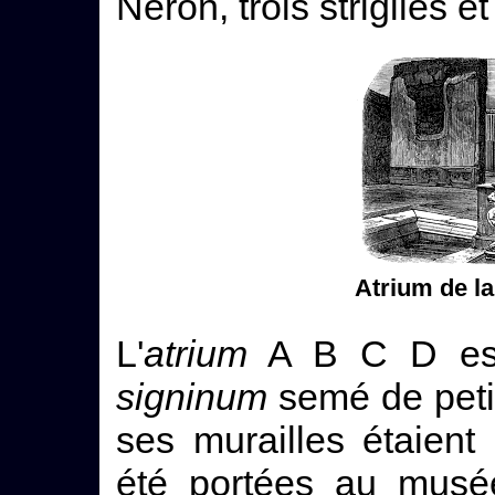
Néron, trois strigiles e
Atrium de l
L'
atrium
A B C D est
signinum
semé de peti
ses murailles étaient
été portées au musée