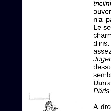
tricli
ouver
n'a 
Le so
charm
d'iri
asse
Juge
dess
sembl
Dans
Pâris
A dro