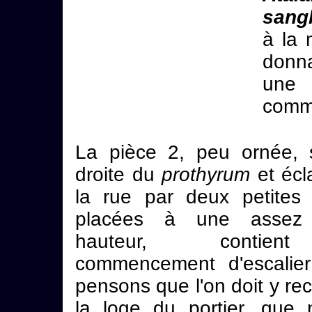
sang
à la 
donna
une
comme
La pièce 2, peu ornée, 
droite du
prothyrum
et écl
la rue par deux petites 
placées à une assez
hauteur, contie
commencement d'escalie
pensons que l'on doit y re
la loge du portier, que