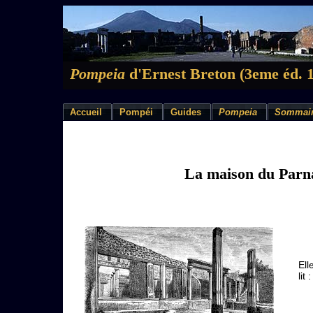
Pompeia
d'Ernest Breton (3eme éd. 
Accueil
Pompéi
Guides
Pompeia
Sommai
La maison du Parn
Ell
lit :