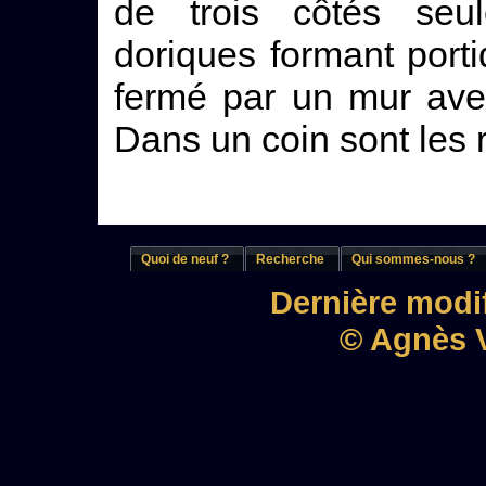
de trois côtés seu
doriques formant porti
fermé par un mur ave
Dans un coin sont les 
Quoi de neuf ?
Recherche
Qui sommes-nous ?
Dernière modif
© Agnès V