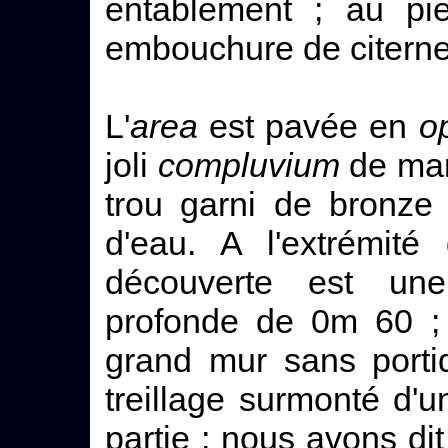
entablement ; au pi
embouchure de citerne
L'
area
est pavée en
o
joli
compluvium
de mar
trou garni de bronze 
d'eau. A l'extrémité
découverte est un
profonde de 0m 60 ; d
grand mur sans porti
treillage surmonté d'
partie ; nous avons di