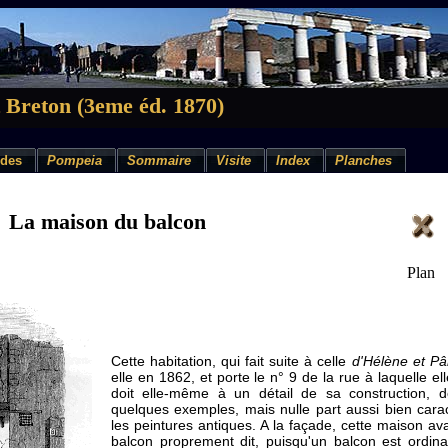
 Breton (3eme éd. 1870)
des
Pompeia
Sommaire
Visite
Index
Planches
La maison du balcon
Plan
Cette habitation, qui fait suite à celle
d'Hélène et Pâ
elle en 1862, et porte le n° 9 de la rue à laquelle e
doit elle-même à un détail de sa construction, d
quelques exemples, mais nulle part aussi bien carac
les peintures antiques. A la façade, cette maison ava
balcon proprement dit, puisqu'un balcon est ordin