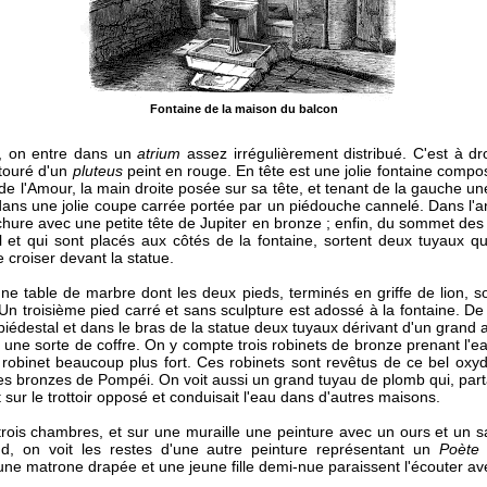
Fontaine de la maison du balcon
, on entre dans un
atrium
assez irrégulièrement distribué. C'est à dr
ntouré d'un
pluteus
peint en rouge. En tête est une jolie fontaine compo
e l'Amour, la main droite posée sur sa tête, et tenant de la gauche un
u dans une jolie coupe carrée portée par un piédouche cannelé. Dans l'
ure avec une petite tête de Jupiter en bronze ; enfin, du sommet des d
 et qui sont placés aux côtés de la fontaine, sortent deux tuyaux q
e croiser devant la statue.
une table de marbre dont les deux pieds, terminés en griffe de lion, s
Un troisième pied carré et sans sculpture est adossé à la fontaine. De
piédestal et dans le bras de la statue deux tuyaux dérivant d'un grand a
s une sorte de coffre. On y compte trois robinets de bronze prenant l'ea
obinet beaucoup plus fort. Ces robinets sont revêtus de ce bel oxyde 
es bronzes de Pompéi. On voit aussi un grand tuyau de plomb qui, partan
 sur le trottoir opposé et conduisait l'eau dans d'autres maisons.
rois chambres, et sur une muraille une peinture avec un ours et un 
d, on voit les restes d'une autre peinture représentant un
Poète 
une matrone drapée et une jeune fille demi-nue paraissent l'écouter ave