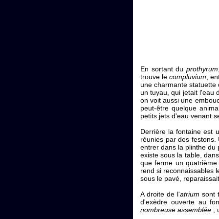
En sortant du
prothyrum
trouve le
compluvium
, e
une charmante statuette d
un tuyau, qui jetait l'ea
on voit aussi une embouch
peut-être quelque animal
petits jets d'eau venant s
Derrière la fontaine est 
réunies par des festons. 
entrer dans la plinthe du 
existe sous la table, dan
que ferme un quatrième r
rend si reconnaissables l
sous le pavé, reparaissait
A droite de l'
atrium
sont t
d'exèdre ouverte au fon
nombreuse assemblée
; 