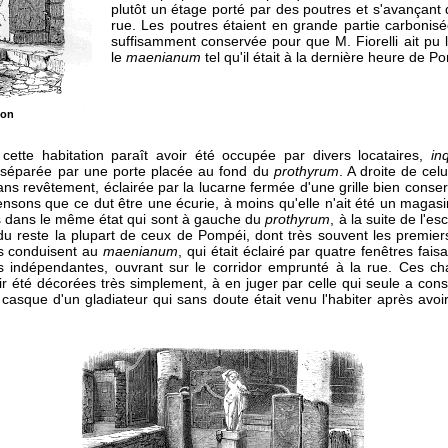
plutôt un étage porté par des poutres et s'avançant 
rue. Les poutres étaient en grande partie carbonisé
suffisamment conservée pour que M. Fiorelli ait pu le
le
maenianum
tel qu'il était à la dernière heure de P
con
 cette habitation paraît avoir été occupée par divers locataires,
inq
it séparée par une porte placée au fond du
prothyrum
. A droite de cel
ans revêtement, éclairée par la lucarne fermée d'une grille bien conserv
ensons que ce dut être une écurie, à moins qu'elle n'ait été un magasi
s dans le même état qui sont à gauche du
prothyrum
, à la suite de l'esc
u reste la plupart de ceux de Pompéi, dont très souvent les premier
s conduisent au
maenianum
, qui était éclairé par quatre fenêtres faisa
s indépendantes, ouvrant sur le corridor emprunté à la rue. Ces 
ir été décorées très simplement, à en juger par celle qui seule a con
le casque d'un gladiateur qui sans doute était venu l'habiter après av