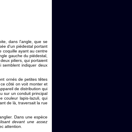
oite, dans l'angle, que se
sée d'un piédestal portant
e coquille ayant au centre
angle gauche du piédestal,
eux piliers, qui portaient
ui semblent indiquer deux
ont ornés de petites têtes
 ce côté on voit monter et
ppareil de distribution qui
u sur un conduit principal
couleur lapis-lazuli, qui
t de là, traversait la rue
sanglier. Dans une espèce
lisant devant une assez
c attention.