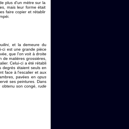
de plus d'un mètre sur la
es, mais leur forme était
s faire copier et rétablir
ompéi.
uilini
, et la demeure du
ui-ci est une grande pièce
ée, que l'on voit à droite
n de matières grossières,
alier. Celui-ci a été rétabli
s degrés étaient seuls en
nt face à l'escalier et aux
chambres, pavées en
opus
servé ses peintures. Dans
oir obtenu son congé,
rude