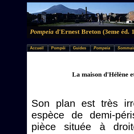
Pompeia
d'Ernest Breton (3eme éd. 
Accueil
Pompéi
Guides
Pompeia
Sommai
La maison d'Hélène et
Son plan est très irré
espèce de demi-péris
pièce située à dro