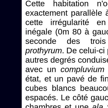
Cette habitation n'
exactement parallèle 
cette irrégularité 
inégale (0m 80 à gauc
seconde des troi
prothyrum
. De celui-c
autres degrés conduis
avec un
compluvium
état, et un pavé de f
cubes blancs beaucou
espacés. Le côté gauc
chambres et une
ala
;