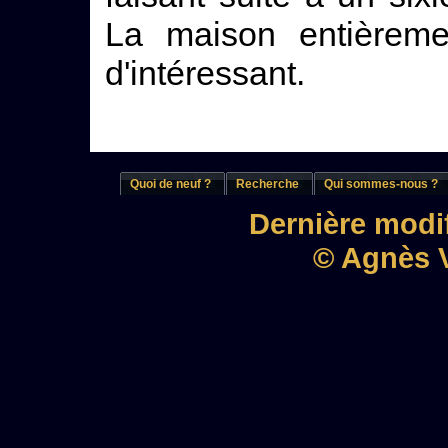
La maison entièremen
d'intéressant.
Quoi de neuf ?
Recherche
Qui sommes-nous ?
Dernière modif
© Agnès V