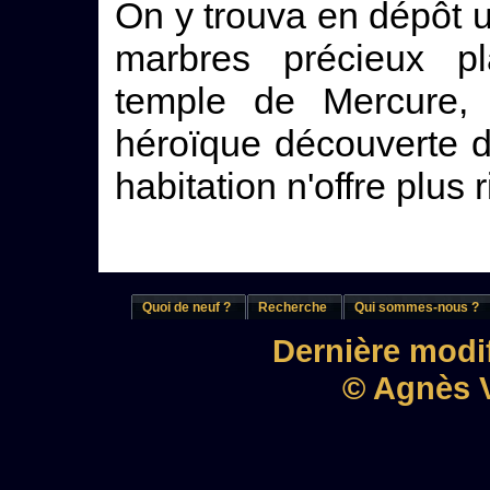
On y trouva en dépôt 
marbres précieux pl
temple de Mercure, a
héroïque découverte 
habitation n'offre plus 
Quoi de neuf ?
Recherche
Qui sommes-nous ?
Dernière modif
© Agnès V