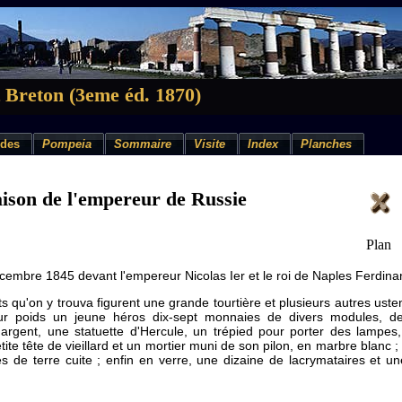
 Breton (3eme éd. 1870)
des
Pompeia
Sommaire
Visite
Index
Planches
ison de l'empereur de Russie
Plan
écembre 1845 devant l'empereur Nicolas Ier et le roi de Naples Ferdinan
 qu'on y trouva figurent une grande tourtière et plusieurs autres usten
ur poids un jeune héros dix-sept monnaies de divers modules, deu
argent, une statuette d'Hercule, un trépied pour porter des lampes
tite tête de vieillard et un mortier muni de son pilon, en marbre blanc 
 de terre cuite ; enfin en verre, une dizaine de lacrymataires et une 