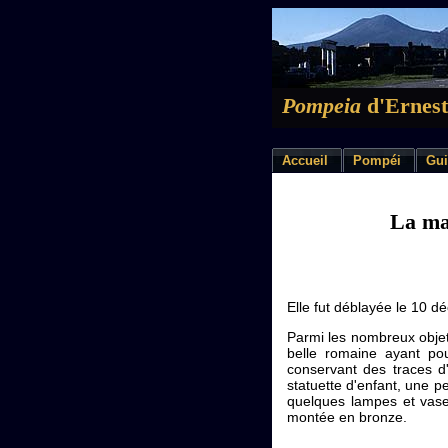
Pompeia
d'Ernest
Accueil
Pompéi
Gui
La ma
Elle fut déblayée le 10 d
Parmi les nombreux objets
belle romaine ayant po
conservant des traces d'
statuette d'enfant, une pe
quelques lampes et vases
montée en bronze.