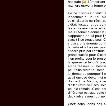
habitude
(3)
. L'important 
manière grave la forme ou
De ce discours primitif,
lendemain du jour où s'é
voici, d'après ce récit,
c'était l'usage, et de d
les entretenir de la situ
mais il tenait à donner le 
s'approcha de lui pour l'
s'assit il se trouva seul. 
y puisa une énergie qui ne 
la veille et s'il n'avait p
encore plus par l'attitud
grand succès pour Cicéron,
il en profite pour le press
la guerre civile qu'il p
embarrassées. «Il hésitait
peut plus rester à Rome,
lui demande pourquoi il pa
avait envoyé devant lui 
d'argent de Marius, à laq
d'aller retrouver ses so
peuple romain. C'est, co
différence est que cette 
deux adversaires, qui ne
Chez nous, dans nos ass