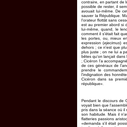
contraire, en partant de 
possible de rester, il sem
avouait lui-même. De cett
sauver la République. Mais
l'orateur flottât sans ces
est au premier abord si d
lui-même, quand, le len
comment il s'était fait qu
les portes, ou, mieux e
expression (
ejecimus
) e
dehors ; ce n'est que plu
plus juste ; on ne lui a 
bêtes qu'on lançait dans l
; Cicéron l'a accompagné
de ces généraux de l'anci
prendre le commandemen
l'indignation des honnête
Cicéron dans sa première
république».
Pendant le discours de Cic
voyait bien que l'assemblée
pris dans la séance où il 
son habitude. Mais il n'
flatteries passions arist
«demanda s'il était possi