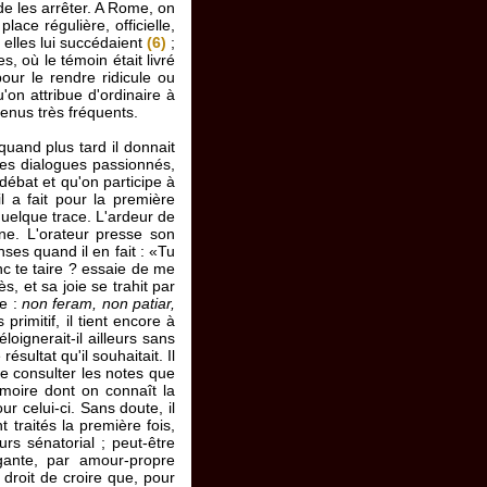
 de les arrêter. A Rome, on
place régulière, officielle,
t elles lui succédaient
(6)
;
s, où le témoin était livré
 pour le rendre ridicule ou
'on attribue d'ordinaire à
venus très fréquents.
quand plus tard il donnait
es dialogues passionnés,
 débat et qu'on participe à
il a fait pour la première
quelque trace. L'ardeur de
ine. L'orateur presse son
nses quand il en fait : «Tu
nc te taire ? essaie de me
, et sa joie se trahit par
be :
non feram, non patiar,
rimitif, il tient encore à
oignerait-il ailleurs sans
ésultat qu'il souhaitait. Il
 de consulter les notes que
mémoire dont on connaît la
our celui-ci. Sans doute, il
 traités la première fois,
urs sénatorial ; peut-être
égante, par amour-propre
 droit de croire que, pour