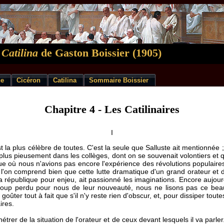
 Catilina
de Gaston Boissier (1905)
ne
Cicéron
Catilina
Sommaire Boissier
Chapitre 4 - Les Catilinaires
I
t la plus célèbre de toutes. C'est la seule que Salluste ait mentionnée 
e plus pieusement dans les collèges, dont on se souvenait volontiers et q
oque où nous n'avions pas encore l'expérience des révolutions populai
et l'on comprend bien que cette lutte dramatique d'un grand orateur et 
a république pour enjeu, ait passionné les imaginations. Encore aujou
oup perdu pour nous de leur nouveauté, nous ne lisons pas ce bea
oûter tout à fait que s'il n'y reste rien d'obscur, et, pour dissiper tout
ires.
étrer de la situation de l'orateur et de ceux devant lesquels il va parler.