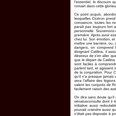
l'essentiel, le discours
romain dans cette glorie
Ce point acquis, abordo
lesquelles Cicéron prend 
convaincre, toutes les r
paraît pas toujours fort 
personnelle. Souvenons-no
première. Après avoir ess
chez lui. Son émotion, et 
mettre une barrière, ou, 
dangers, on comprend bi
éloignant Catilina, il ass
désireux de s'en aller qu
que le départ de Catilina e
sont faciles à comprendr
parlent tant, et agissent 
de la conjuration. Pour C
qu'il n'a presque jamais q
sera l'affaire des légion
valent les conjurés de Ro
facilement raison des aut
On dira sans doute qu'il n
sénatusconsulte dont il é
initiative aussi redouta
pouvait craindre aussi qu
n'était pas disposée à pr