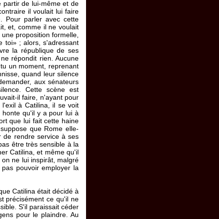
 partir de lui-même et de
raire il voulait lui faire
». Pour parler avec cette
it, et, comme il ne voulait
s une proposition formelle,
toi» ; alors, s'adressant
ivre la république de ses
t ne répondit rien. Aucune
e tu un moment, reprenant
annisse, quand leur silence
t demander, aux sénateurs
silence. Cette scène est
vait-il faire, n'ayant pour
exil à Catilina, il se voit
 honte qu'il y a pour lui à
rt que lui fait cette haine
et suppose que Rome elle-
ir de rendre service à ses
as être très sensible à la
er Catilina, et même qu'il
 on ne lui inspirât, malgré
 pas pouvoir employer la
t que Catilina était décidé à
est précisément ce qu'il ne
sible. S'il paraissait céder
 gens pour le plaindre. Au