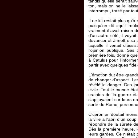
tandis qu'elle serait sau
ton, mais on ne le laissa
interrompu, traité par tou
Il ne lui restait plus qu'
puisqu'on dit «qu'il roul
vraiment il avait raison 
d'un autre côté, il voyait
devancer et à mettre sa 
laquelle il venait d'assi
l'opinion publique. Ses
première fois, donné quel
à Catulus pour l'informer
partir avec quelques fidèl
L'émotion dut être grande
de changer d'aspect. Les 
révélé le danger. Des jo
civile. Tout le monde éta
craintes de la guerre ét
s'apitoyaient sur leurs e
sortir de Rome, personne 
Cicéron en doutait moins 
la ville à l'abri d'un co
répondre de la sûreté de
Dès la première heure, le
leurs gardes. Ce n'était 