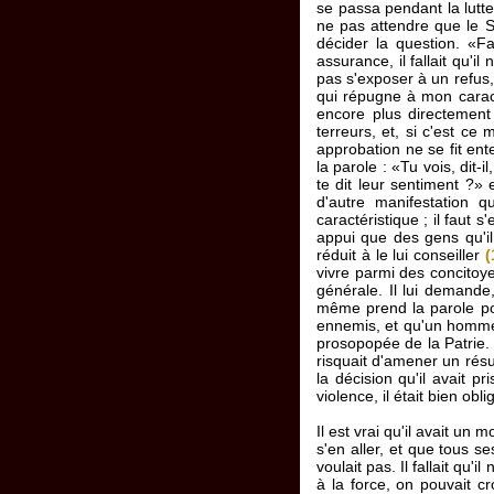
se passa pendant la lutt
ne pas attendre que le Sé
décider la question. «Fa
assurance, il fallait qu'i
pas s'exposer à un refus, 
qui répugne à mon cara
encore plus directement 
terreurs, et, si c'est ce
approbation ne se fit en
la parole : «Tu vois, dit-
te dit leur sentiment ?» 
d'autre manifestation q
caractéristique ; il faut 
appui que des gens qu'il s
réduit à le lui conseiller
(
vivre parmi des concitoyen
générale. Il lui demande
même prend la parole pour
ennemis, et qu'un homme c
prosopopée de la Patrie. 
risquait d'amener un résul
la décision qu'il avait pr
violence, il était bien obl
Il est vrai qu'il avait un m
s'en aller, et que tous se
voulait pas. Il fallait qu'
à la force, on pouvait cr