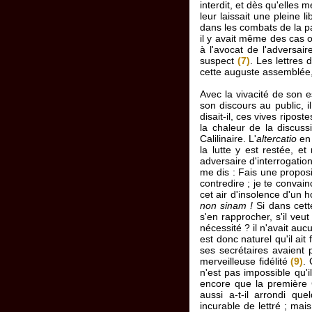
interdit, et dès qu'elles 
leur laissait une pleine l
dans les combats de la par
il y avait même des cas où
à l'avocat de l'adversaire
suspect
(7)
. Les lettres
cette auguste assemblée, 
Avec la vivacité de son e
son discours au public, i
disait-il, ces vives ripos
la chaleur de la discus
Calilinaire. L'
altercatio
en 
la lutte y est restée, e
adversaire d'interrogation
me dis : Fais une proposi
contredire ; je te convai
cet air d'insolence d'un
non sinam !
Si dans cette
s'en rapprocher, s'il veu
nécessité ? il n'avait aucu
est donc naturel qu'il ait
ses secrétaires avaient p
merveilleuse fidélité
(9)
. 
n'est pas impossible qu'i
encore que la première Ca
aussi a-t-il arrondi qu
incurable de lettré ; mai