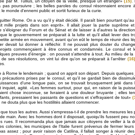
vée par M. Tullius, un citoyen de la veille, presque un étranger»
(15)
.
 pas poursuivre ; les belles paroles du consul résonnaient encore à t
t le monde d'ennemi public et sortit furieux de la curie.
à quitter Rome. On a vu qu'il y était décidé. Il paraît bien pourtant qu'a
ait mille projets dans son esprit». Il allait jouer la partie suprême
de s'éloigner du Forum et du Sénat et de laisser à d'autres la directio
 que le gouvernement se préparait à la lutte et qu'il allait lever des tro
petite armée en mouvement, avant qu'on eût le temps de réunir des lég
ster devait lui donner à réfléchir. Il ne pouvait plus douter du chan
 projets commençaient à être connus et condamnés. Le consul et l
ques preuves d'énergie : on pouvait s'attendre à tout. Au milieu de la nu
 de ses résolutions, on vint lui dire qu'on se préparait à l'arrêter
(16
es.
 à Rome le lendemain ; quand on apprit son départ. Depuis quelques jour
précautions prises par le consul, et qu'il se gardait bien de dissimul
uissances d'une longue paix, on se trouvait brusquement jeté dans 
it inquiet, agité. «Les femmes surtout, pour qui, en raison de la puiss
aient chose inconnue, se livraient à une douleur bruyante ; elles ten
nfants, pressaient les passants de questions et s'effrayaient de tout»
(
ne douta plus que les hostilités allaient commencer.
que tous les autres. Aussi s'empressa-t-il de prendre les mesures les
up de main. Avec les hommes dont il disposait, quoiqu'ils fussent peu no
s rues. Il recommanda plus que jamais aux citoyens de veiller à la 
s colonies, les municipes de l'Italie furent prévenus de fermer leurs
pas assez ; pour avoir raison de Catilina, il fallait songer à réunir de