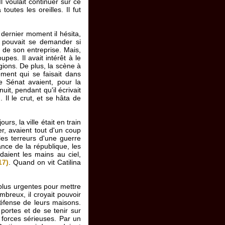
 Il voulait continuer sur ce
outes les oreilles. Il fut
u dernier moment il hésita,
 et pouvait se demander si
n de son entreprise. Mais,
upes. Il avait intérêt à le
ions. De plus, la scène à
gement qui se faisait dans
e Sénat avaient, pour la
it, pendant qu'il écrivait
)
. Il le crut, et se hâta de
s, la ville était en train
er, avaient tout d'un coup
les terreurs d'une guerre
ance de la république, les
daient les mains au ciel,
17)
. Quand on vit Catilina
 plus urgentes pour mettre
mbreux, il croyait pouvoir
défense de leurs maisons.
 portes et de se tenir sur
s forces sérieuses. Par un