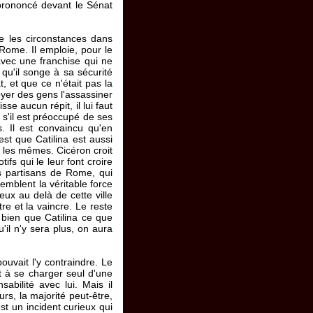
 prononcé devant le Sénat
e les circonstances dans
 Rome. Il emploie, pour le
avec une franchise qui ne
 qu'il songe à sa sécurité
, et que ce n'était pas la
oyer des gens l'assassiner
se aucun répit, il lui faut
 s'il est préoccupé de ses
. Il est convaincu qu'en
'est que Catilina est aussi
s les mêmes. Cicéron croit
tifs qui le leur font croire
es partisans de Rome, qui
semblent la véritable force
eux au delà de cette ville
tre et la vaincre. Le reste
i bien que Catilina ce que
'il n'y sera plus, on aura
pouvait l'y contraindre. Le
it à se charger seul d'une
abilité avec lui. Mais il
rs, la majorité peut-être,
st un incident curieux qui