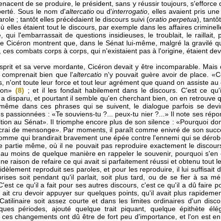
menacent de se produire, le président, sans y réussir toujours, s'efforce
iberté. Sous le nom d'
altercatio
ou d'
interrogatio
, elles avaient pris une 
ole ; tantôt elles précédaient le discours suivi (
oratio perpetua
), tantô
 elles étaient tout le discours, par exemple dans les affaires criminelle
, qui l'embarrassait de questions insidieuses, le troublait, le raillait,
 de Cicéron montrent que, dans le Sénat lui-même, malgré la gravilé qu
ces combats corps à corps, qui n'existaient pas à l'origine, étaient de
sprit et sa verve mordante, Cicéron devait y être incomparable. Mais 
l comprenait bien que l'
altercatio
n'y pouvait guère avoir de place. «C
tes, n'ont toute leur force et tout leur agrément que quand on assiste au
sion»
(8)
; et il les fondait habilement dans le discours. C'est ce qu'
a disparu, et pourtant il semble qu'en cherchant bien, on en retrouve 
t même dans ces phrases qui se suivent, le dialogue parfois se dev
s passionnées : «Te souviens-tu ?... peux-tu nier ?...» Il note ses répo
tion au Sénat». Il triomphe encore plus de son silence : «Pourquoi do
ncrai de mensonge». Par moments, il paraît comme enivré de son succès
 homme qui brandirait bravement une épée contre l'ennemi qui se déro
 partie même, où il ne pouvait pas reproduire exactement le discours p
t au moins de quelque manière en rappeler le souvenir, pourquoi s'en él
ne raison de refaire ce qui avait si parfaitement réussi et obtenu tout le r
 fidèlement reproduit ses paroles, et pour les reproduire, il lui suffisait
rises soit pendant qu'il parlait, soit plus tard, ou de se fier à sa 
C'est ce qu'il a fait pour ses autres discours, c'est ce qu'il a dû faire p
l ait cru devoir appuyer sur quelques points, qu'il avait plus rapidement
tilinaire soit assez courte et dans les limites ordinaires d'un disco
elques périodes, ajouté quelque trait piquant, quelque épithète él
s ces changements ont dû être de fort peu d'importance, et l'on est en