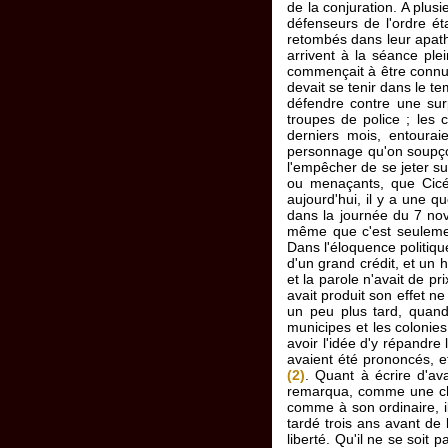
de la conjuration. A plus
défenseurs de l'ordre ét
retombés dans leur apathi
arrivent à la séance ple
commençait à être connu.
devait se tenir dans le te
défendre contre une sur
troupes de police ; les 
derniers mois, entourai
personnage qu'on soupçon
l'empêcher de se jeter su
ou menaçants, que Cicér
aujourd'hui, il y a une qu
dans la journée du 7 nove
même que c'est seulement 
Dans l'éloquence politique
d'un grand crédit, et un 
et la parole n'avait de pr
avait produit son effet n
un peu plus tard, quand
municipes et les colonies
avoir l'idée d'y répandre
avaient été prononcés, et
(2)
. Quant à écrire d'ava
remarqua, comme une chose
comme à son ordinaire, il
tardé trois ans avant de l
liberté. Qu'il ne se soit 