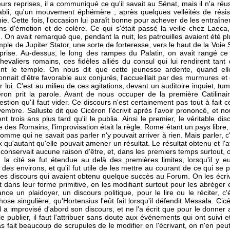
ieurs reprises, il a communiqué ce qu'il savait au Sénat, mais il n'a réu
abli, qu'un mouvement éphémère ; après quelques velléités de résis
e. Cette fois, l'occasion lui paraît bonne pour achever de les entraîner.
ins d'émotion et de colère. Ce qui s'était passé la veille chez Laeca,
 On avait remarqué que, pendant la nuit, les patrouilles avaient été 
mple de Jupiter Stator, une sorte de forteresse, vers le haut de la Voie Sa
prise. Au-dessus, le long des rampes du Palatin, on avait rangé 
chevaliers romains, ces fidèles alliés du consul qui lui rendirent tan
ent le temple. On nous dit que cette jeunesse ardente, quand ell
nait d'être favorable aux conjurés, l'accueillait par des murmures et 
r lui. C'est au milieu de ces agitations, devant un auditoire inquiet, tu
on prit la parole. Avant de nous occuper de la première Catilinair
estion qu'il faut vider. Ce discours n'est certainement pas tout à fait 
mbre. Salluste dit que Cicéron l'écrivit après l'avoir prononcé, et n
trois ans plus tard qu'il le publia. Ainsi le premier, le véritable dis
 des Romains, l'improvisation était la règle. Rome étant un pays libre, 
homme qui ne savait pas parler n'y pouvait arriver à rien. Mais parler, 
ix qu'autant qu'elle pouvait amener un résultat. Le résultat obtenu et l'aff
e conservait aucune raison d'être, et, dans les premiers temps surtout, o
 la cité se fut étendue au delà des premières limites, lorsqu'il y 
 des environs, et qu'il fut utile de les mettre au courant de ce qui se
 les discours qui avaient obtenu quelque succès au Forum. On les écriv
 dans leur forme primitive, en les modifiant surtout pour les abréger et
nce un plaidoyer, un discours politique, pour le lire ou le réciter, c'
 singulière, qu'Hortensius l'eût fait lorsqu'il défendit Messala. Cicé
 a improvisé d'abord son discours, et ne l'a écrit que pour le donner au 
e publier, il faut l'attribuer sans doute aux événements qui ont suivi e
pas fait beaucoup de scrupules de le modifier en l'écrivant, on n'en peu