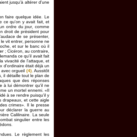
aient jusqu'à altérer d'une
en faire quelque idée. Le
ce qu'on y avait fait, et
r un ordre du jour, comme
n droit de président pour
 l'audace de se présenter,
n le vit entrer, personne ne
oche, et sur le banc où il
der ; Cicéron, au contraire,
 demanda ce qu'il avait fait
la vivacité de l'attaque, et
 d'ordinaire était déjà un
l avec orgueil
(4)
. Aussitôt
 il détaille tout le plan de
attaques que des réponses
e à lui démontrer qu'il ne
mme un mortel ennemi. «Il
idé à se rendre puisqu'il y
 drapeaux, et cette aigle
 des crimes». Il le presse
our déclarer la guerre au
ère Calilinaire. La seule
combat singulier entre les
sédons.
ndues. Le règlement les