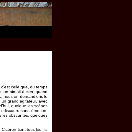
; c'est celle que, du temps
u'on aimait à citer, quand
res, nous en demandions le
d'un grand agitateur, avec
rd'hui, quoique les scènes
u discours sans émotion.
es les obscurités, quelques
 Cicéron tient tous les fils