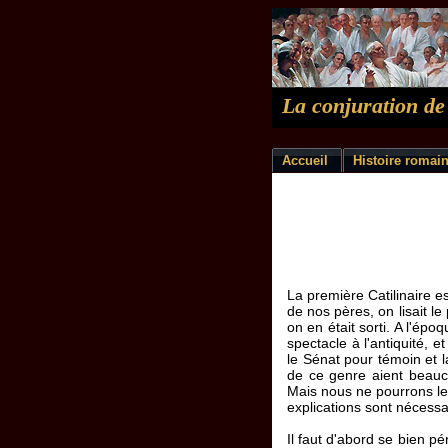
La conjuration de
Accueil
Histoire romai
La première Catilinaire es
de nos pères, on lisait l
on en était sorti. A l'ép
spectacle à l'antiquité, 
le Sénat pour témoin et l
de ce genre aient beauc
Mais nous ne pourrons le g
explications sont nécessa
Il faut d'abord se bien pén