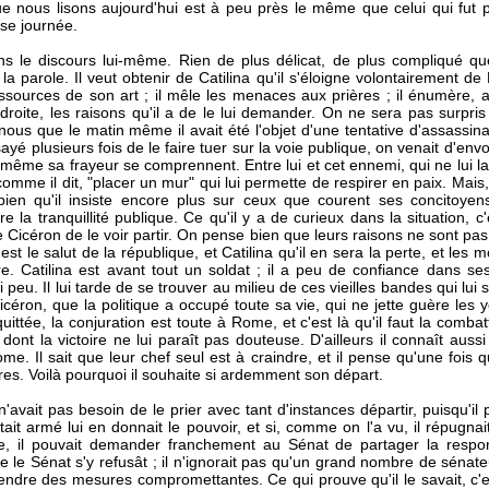
 que nous lisons aujourd'hui est à peu près le même que celui qui fut
use journée.
ns le discours lui-même. Rien de plus délicat, de plus compliqué qu
la parole. Il veut obtenir de Catilina qu'il s'éloigne volontairement de
essources de son art ; il mêle les menaces aux prières ; il énumère, 
adroite, les raisons qu'il a de le lui demander. On ne sera pas surpris
us que le matin même il avait été l'objet d'une tentative d'assassinat
ayé plusieurs fois de le faire tuer sur la voie publique, on venait d'env
même sa frayeur se comprennent. Entre lui et cet ennemi, qui ne lui lais
comme il dit, "placer un mur" qui lui permette de respirer en paix. Mais,
en qu'il insiste encore plus sur ceux que courent ses concitoyens
ure la tranquillité publique. Ce qu'il y a de curieux dans la situation, c
e Cicéron de le voir partir. On pense bien que leurs raisons ne sont pa
st le salut de la république, et Catilina qu'il en sera la perte, et les mo
e. Catilina est avant tout un soldat ; il a peu de confiance dans s
si peu. Il lui tarde de se trouver au milieu de ces vieilles bandes qui lui 
icéron, que la politique a occupé toute sa vie, qui ne jette guère les y
uittée, la conjuration est toute à Rome, et c'est là qu'il faut la combat
s dont la victoire ne lui paraît pas douteuse. D'ailleurs il connaît auss
me. Il sait que leur chef seul est à craindre, et il pense qu'une fois qu
res. Voilà pourquoi il souhaite si ardemment son départ.
'avait pas besoin de le prier avec tant d'instances départir, puisqu'il 
tait armé lui en donnait le pouvoir, et si, comme on l'a vu, il répugna
ble, il pouvait demander franchement au Sénat de partager la respons
e le Sénat s'y refusât ; il n'ignorait pas qu'un grand nombre de sénateu
endre des mesures compromettantes. Ce qui prouve qu'il le savait, c'e