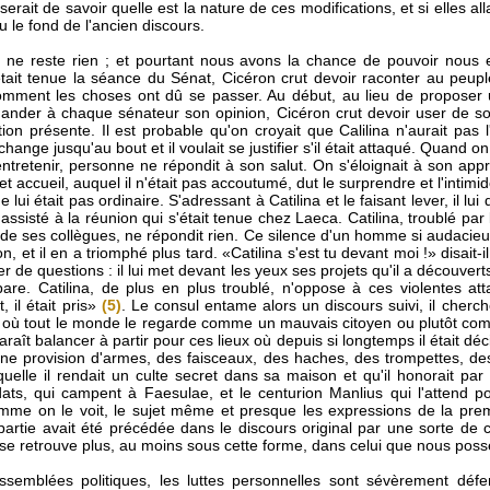
serait de savoir quelle est la nature de ces modifications, et si elles all
 le fond de l'ancien discours.
 il ne reste rien ; et pourtant nous avons la chance de pouvoir nous 
tait tenue la séance du Sénat, Cicéron crut devoir raconter au peuple 
 comment les choses ont dû se passer. Au début, au lieu de propose
emander à chaque sénateur son opinion, Cicéron crut devoir user de so
ation présente. Il est probable qu'on croyait que Calilina n'aurait pas
change jusqu'au bout et il voulait se justifier s'il était attaqué. Quand o
entretenir, personne ne répondit à son salut. On s'éloignait à son appr
Cet accueil, auquel il n'était pas accoutumé, dut le surprendre et l'intimi
lui était pas ordinaire. S'adressant à Catilina et le faisant lever, il lui
as assisté à la réunion qui s'était tenue chez Laeca. Catilina, troublé par 
e de ses collègues, ne répondit rien. Ce silence d'un homme si audacieux
 et il en a triomphé plus tard. «Catilina s'est tu devant moi !» disait-i
er de questions : il lui met devant les yeux ses projets qu'il a découverts,
répare. Catilina, de plus en plus troublé, n'oppose à ces violentes 
, il était pris»
(5)
. Le consul entame alors un discours suivi, il cherch
 où tout le monde le regarde comme un mauvais citoyen ou plutôt co
raît balancer à partir pour ces lieux où depuis si longtemps il était déc
une provision d'armes, des faisceaux, des haches, des trompettes, des
uelle il rendait un culte secret dans sa maison et qu'il honorait par
ldats, qui campent à Faesulae, et le centurion Manlius qui l'attend p
mme on le voit, le sujet même et presque les expressions de la premi
partie avait été précédée dans le discours original par une sorte de 
 se retrouve plus, au moins sous cette forme, dans celui que nous pos
emblées politiques, les luttes personnelles sont sévèrement défe