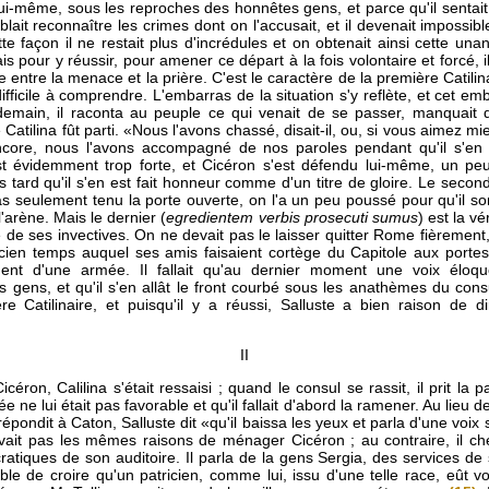
lui-même, sous les reproches des honnêtes gens, et parce qu'il sentait bi
blait reconnaître les crimes dont on l'accusait, et il devenait impossibl
e façon il ne restait plus d'incrédules et on obtenait ainsi cette unan
 pour y réussir, pour amener ce départ à la fois volontaire et forcé, il
se entre la menace et la prière. C'est le caractère de la première Catilina
ifficile à comprendre. L'embarras de la situation s'y reflète, et cet em
demain, il raconta au peuple ce qui venait de se passer, manquait 
e Catilina fût parti. «Nous l'avons chassé, disait-il, ou, si vous aimez m
ncore, nous l'avons accompagné de nos paroles pendant qu'il s'en 
st évidemment trop forte, et Cicéron s'est défendu lui-même, un peu 
s tard qu'il s'en est fait honneur comme d'un titre de gloire. Le secon
pas seulement tenu la porte ouverte, on l'a un peu poussé pour qu'il so
'arène. Mais le dernier (
egredientem verbis prosecuti sumus
) est la v
 de ses invectives. On ne devait pas le laisser quitter Rome fièrement
en temps auquel ses amis faisaient cortège du Capitole aux portes de 
t d'une armée. Il fallait qu'au dernier moment une voix éloque
s gens, et qu'il s'en allât le front courbé sous les anathèmes du consu
 Catilinaire, et puisqu'il y a réussi, Salluste a bien raison de dir
II
éron, Calilina s'était ressaisi ; quand le consul se rassit, il prit la p
 ne lui était pas favorable et qu'il fallait d'abord la ramener. Au lieu de
répondit à Caton, Salluste dit «qu'il baissa les yeux et parla d'une voix 
avait pas les mêmes raisons de ménager Cicéron ; au contraire, il 
ocratiques de son auditoire. Il parla de la gens Sergia, des services de
ble de croire qu'un patricien, comme lui, issu d'une telle race, eût v