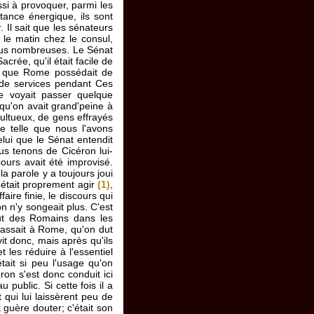
ssi à provoquer, parmi les
tance énergique, ils sont
 Il sait que les sénateurs
 le matin chez le consul,
plus nombreuses. Le Sénat
crée, qu'il était facile de
ce que Rome possédait de
t de services pendant Ces
e voyait passer quelque
qu'on avait grand'peine à
multueux, de gens effrayés
e telle que nous l'avons
celui que le Sénat entendit
ous tenons de Cicéron lui-
cours avait été improvisé.
la parole y a toujours joui
c'était proprement agir
(1)
,
aire finie, le discours qui
n n'y songeait plus. C'est
eut des Romains dans les
 passait à Rome, qu'on dut
it donc, mais après qu'ils
 les réduire à l'essentiel
était si peu l'usage qu'on
ron s'est donc conduit ici
public. Si cette fois il a
t qui lui laissèrent peu de
t guère douter; c'était son