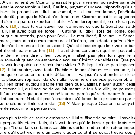
e. A un moment où Cicéron pressait le plus vivement son adversaire de
nat le condamnât à l'exil, Catilina, payant d'audace, répondit qu'au cont
is-en la proposition, dit-il au consul, et s'il me condamne, j'obéirai
l ne doutât pas que le Sénat n'en ferait rien. Cicéron aussi le soupçonna
il s'en tira par un expédient habile. «Non, lui répondit-il, je ne ferai pa
ctère
(10)
, mais tu vas savoir tout de même ce que le Sénat pense de 
à lui et avec plus de force : «Catilina, lui dit-il, sors de Rome, dél
 mot que tu attends, pars pour l'exil». Le mot lâché, il se tut. Le Séna
tendre, mais aussi aucun murmure et Cicéron, sans doute après s'êtr
il, ils m'ont entendu et ils se taisent. Qu'est-il besoin que leur voix te b
et il continua sur ce ton
(11)
. Il était donc convaincu qu'il ne pouvai
ue de ne rien dire ; leur courage n'allait pas plus loin que le 
s'en souvenir quand on est tenté d'accuser Cicéron de faiblesse. Que pou
avait incapables de résolutions viriles ? Puisqu'il n'ose pas imposer l'
12)
. Il lui montre, avec toute l'habileté de son éloquence insinuante, la
s qui le redoutent et qui le détestent. Il va jusqu'à s'attendrir sur le so
, à plusieurs reprises, de s'en aller, comme un service personnel, 
 l'en prier, quoiqu'il sache très bien que Catilina n'avait aucun dés
omme lui, qu'il accuse de vouloir mettre le feu à la ville, ne pouvait p
Il faut avouer que tout ce pathétique ne paraît guère de nature à touch
tat contraire. N'était-il pas à craindre qu'à force de le presser de partir
ise, quelque velléité de rester
(13)
? Mais puisque Cicéron ne croyait
igé de recourir à la persuasion.
oyen plus facile de sortir d'embarras : il lui suffisait de se taire. Il savai
s préparatifs étaient faits, il n'avait donc qu'à le laisser partir. Mais c'
il ne partît que dans certaines conditions qui lui rendraient le retour impos
oire qu'il était victime d'un abus d'autorité, et il se serait trouvé des