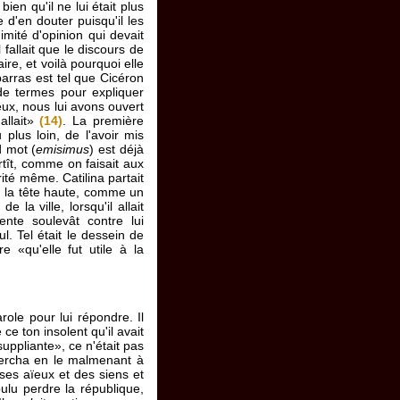
en qu'il ne lui était plus
e d'en douter puisqu'il les
imité d'opinion qui devait
 fallait que le discours de
ire, et voilà pourquoi elle
barras est tel que Cicéron
de termes pour expliquer
ieux, nous lui avons ouvert
allait»
(14)
. La première
plus loin, de l'avoir mis
d mot (
emisimus
) est déjà
rtît, comme on faisait aux
érité même. Catilina partait
, la tête haute, comme un
la ville, lorsqu'il allait
nte soulevât contre lui
l. Tel était le dessein de
e «qu'elle fut utile à la
arole pour lui répondre. Il
 ce ton insolent qu'il avait
suppliante», ce n'était pas
chercha en le malmenant à
 ses aïeux et des siens et
oulu perdre la république,