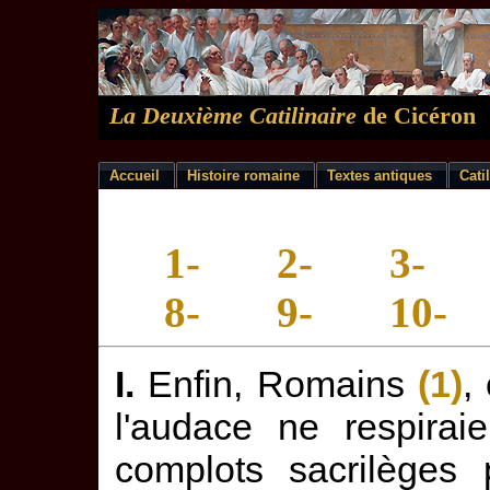
La Deuxième Catilinaire
de Cicéron
Accueil
Histoire romaine
Textes antiques
Cati
1-
2-
3-
8-
9-
10-
I.
Enfin, Romains
(1)
,
l'audace ne respirai
complots sacrilèges 