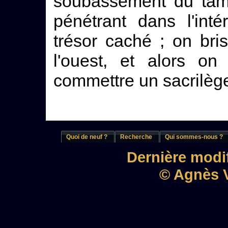
soubassement du tambo
pénétrant dans l'inté
trésor caché ; on br
l'ouest, et alors on
commettre un sacrilège 
Quoi de neuf ?
Recherche
Qui sommes-nous ?
Dernière modif
© Agnès V