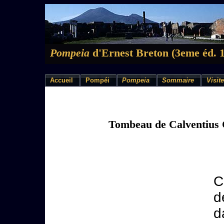
Pompeia
d'Ernest Breton (3eme éd. 
Accueil
Pompéi
Pompeia
Sommaire
Visite
Tombeau de Calventius 
C
d
d