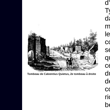
d
T
d
m
l
c
s
q
c
d
Tombeau de Calventius Quietus, 2e tombeau à droite
d
c
r
b