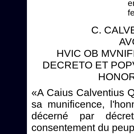
e
f
C. CALV
AV
HVIC OB MVNI
DECRETO ET POPV
HONOR
«A Caius Calventius Q
sa munificence, l'hon
décerné par décr
consentement du peup