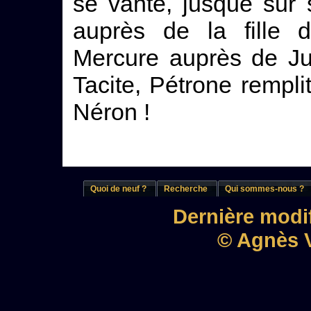
se vante, jusque sur 
auprès de la fille d
Mercure auprès de Jup
Tacite, Pétrone rempli
Néron !
Quoi de neuf ?
Recherche
Qui sommes-nous ?
Dernière modif
© Agnès V