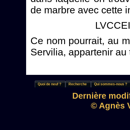
de marbre avec cette in
LVCCEI
Ce nom pourrait, au m
Servilia, appartenir a
Quoi de neuf ?
Recherche
Qui sommes-nous ?
Dernière modif
© Agnès V