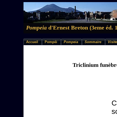
Pompeia
d'Ernest Breton (3eme éd. 
Accueil
Pompéi
Pompeia
Sommaire
Visite
Triclinium funèbr
C
s