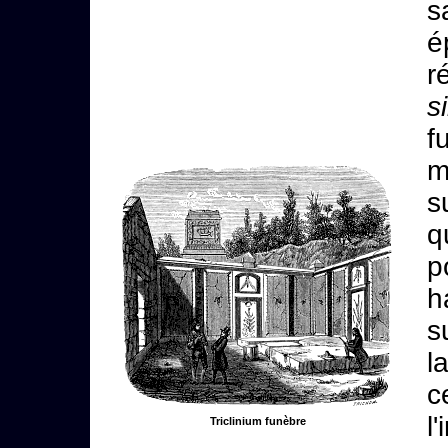
s
é
r
s
f
m
s
q
p
h
s
l
c
l
Triclinium funèbre