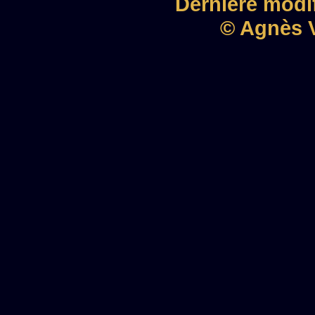
Dernière modif
© Agnès V