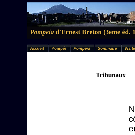
Pompeia
d'Ernest Breton (3eme éd. 
Accueil
Pompéi
Pompeia
Sommaire
Visite
Tribunaux
N
c
e