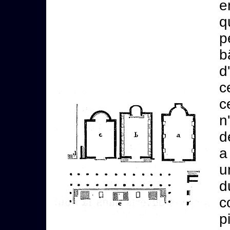
e
q
p
b
d
c
c
n
d
a
u
d
c
p