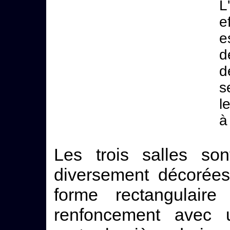
L
e
e
d
d
s
l
à
Les trois salles so
diversement décorées
forme rectangulaire
renfoncement avec 