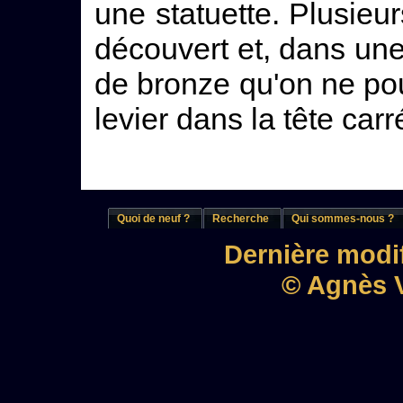
une statuette. Plusieu
découvert et, dans une
de bronze qu'on ne pou
levier dans la tête carr
Quoi de neuf ?
Recherche
Qui sommes-nous ?
Dernière modif
© Agnès V