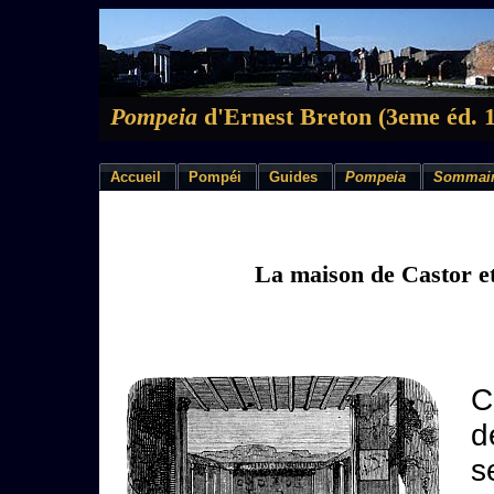
Pompeia
d'Ernest Breton (3eme éd. 
Accueil
Pompéi
Guides
Pompeia
Sommai
La maison de Castor et
C
d
s