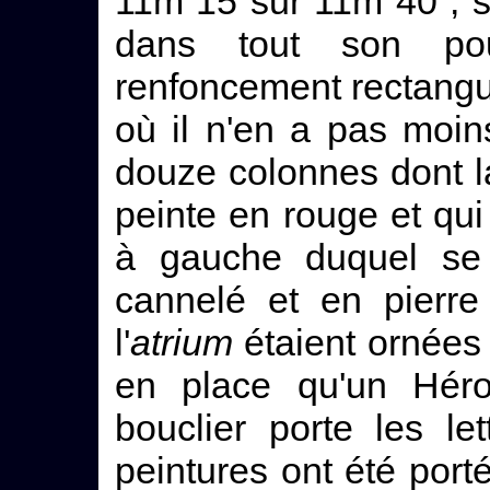
11m 15 sur 11m 40 ; s
dans tout son pou
renfoncement rectangul
où il n'en a pas moin
douze colonnes dont la
peinte en rouge et qu
à gauche duquel se
cannelé et en pierre
l'
atrium
étaient ornées 
en place qu'un Héro
bouclier porte les le
peintures ont été port