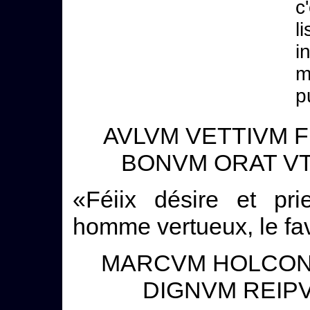
c
l
i
m
p
AVLVM VETTIVM 
BONVM ORAT VT 
«Féiix désire et pri
homme vertueux, le fa
MARCVM HOLCONI
DIGNVM REIP