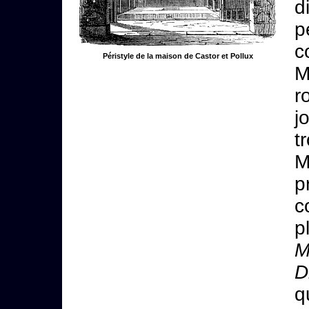
d
p
c
Péristyle de la maison de Castor et Pollux
M
r
j
t
M
p
c
p
M
D
q