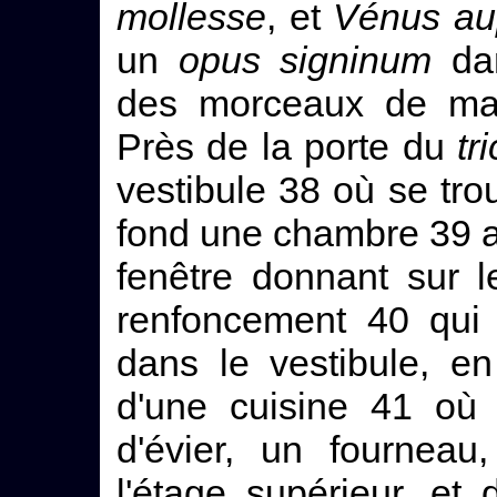
mollesse
, et
Vénus au
un
opus signinum
dan
des morceaux de marb
Près de la porte du
tr
vestibule 38 où se trou
fond une chambre 39 a
fenêtre donnant sur 
renfoncement 40 qui 
dans le vestibule, en
d'une cuisine 41 où 
d'évier, un fourneau
l'étage supérieur, et 