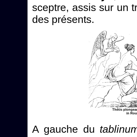
sceptre, assis sur un 
des présents.
Thétis plongean
in Rou
A gauche du
tablinu