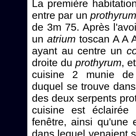
La première habitatio
entre par un
prothyru
de 3m 75. Après l'avoi
un
atrium
toscan A A A
ayant au centre un
c
droite du
prothyrum
, e
cuisine 2 munie de
duquel se trouve dans 
des deux serpents prot
cuisine est éclairée
fenêtre, ainsi qu'une 
dans lequel venaient s