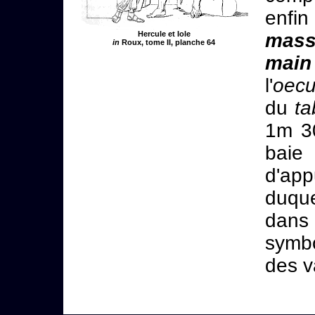
enfi
Hercule et Iole
mass
in
Roux, tome II, planche 64
main
l'
oec
du
ta
1m 30
baie
d'app
duque
dans
symbo
des v