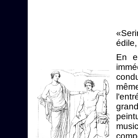
«Ser
édile,
En e
immé
condu
même
l'ent
gra
peint
musi
compo