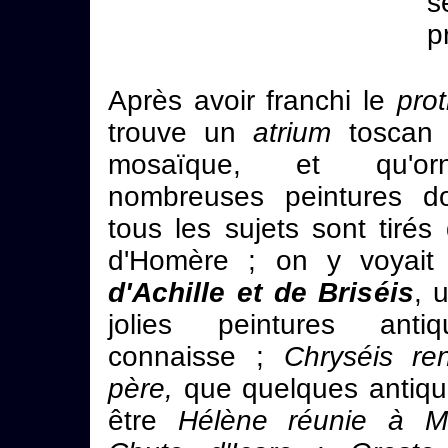
s
p
Après avoir franchi le
pro
trouve un
atrium
toscan 
mosaïque, et qu'or
nombreuses peintures d
tous les sujets sont tirés
d'Homère ; on y voyait
d'Achille et de Briséis
, 
jolies peintures anti
connaisse ;
Chryséis r
père,
que quelques antiqua
être
Hélène réunie à M