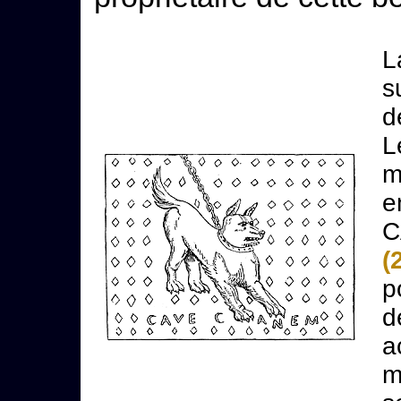
L
s
d
L
m
e
C
(
p
d
a
m