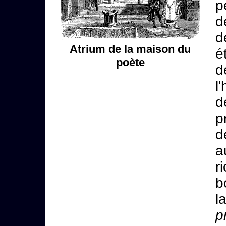
p
d
d
Atrium de la maison du
é
poète
d
l
d
p
d
a
r
b
l
p