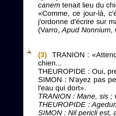
canem
tenait lieu du c
«Comme, ce jour-là, c'
j'ordonne d'écrire sur 
(Varro,
Apud Nonnium
,
(3)
TRANION : «Attendez,
chien...
THEUROPIDE : Oui, pre
SIMON : N'ayez pas peur
l'eau qui dort».
TRANION : Mane, sis ; 
THEUROPIDE : Agedum,
SIMON : Nil pericli est, 