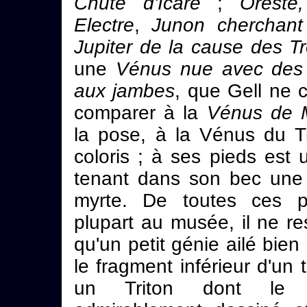
Chute d'Icare
;
Oreste
Electre
,
Junon cherchant
Jupiter de la cause des T
une
Vénus nue avec des 
aux jambes
, que Gell ne 
comparer à la
Vénus de M
la pose, à la Vénus du Ti
coloris ; à ses pieds est
tenant dans son bec une
myrte. De toutes ces pe
plupart au musée, il ne re
qu'un petit génie ailé bien
le fragment inférieur d'un
un Triton dont le 