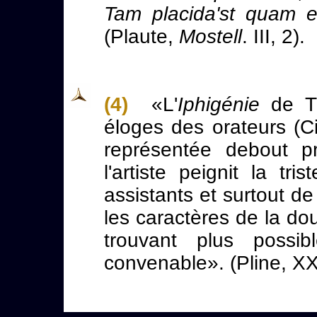
Tam placida'st quam es
(Plaute,
Mostell
. III, 2).
(4)
«L'
Iphigénie
de Ti
éloges des orateurs (C
représentée debout pr
l'artiste peignit la tr
assistants et surtout d
les caractères de la dou
trouvant plus possib
convenable». (Pline, XX