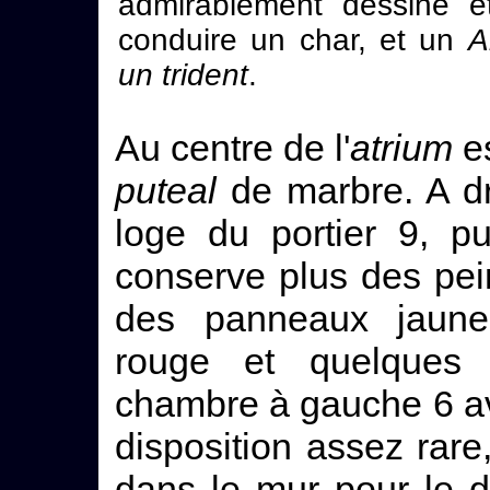
admirablement dessiné et
conduire un char, et un
A
un trident
.
Au centre de l'
atrium
es
puteal
de marbre. A dr
loge du portier 9, p
conserve plus des pei
des panneaux jaun
rouge et quelques 
chambre à gauche 6 ava
disposition assez rar
dans le mur pour le do