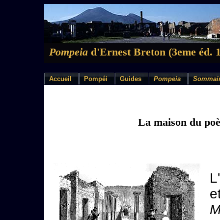
Pompeia
d'Ernest Breton (3eme éd. 
Accueil
Pompéi
Guides
Pompeia
Sommai
La maison du poè
L
e
M