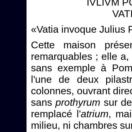
IVLIVM PO
VAT
«Vatia invoque Julius 
Cette maison présent
remarquables ; elle a,
sans exemple à Pomp
l'une de deux pilast
colonnes, ouvrant dire
sans
prothyrum
sur de
remplacé l'
atrium
, mai
milieu, ni chambres sur