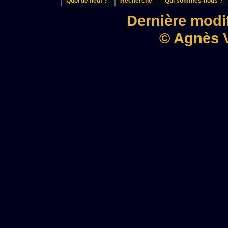
Quoi de neuf ?
Recherche
Qui sommes-nous ?
Dernière modif
© Agnès V