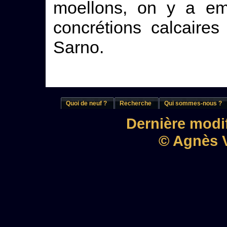
moellons, on y a em
concrétions calcaire
Sarno.
Quoi de neuf ?
Recherche
Qui sommes-nous ?
Dernière modif
© Agnès V