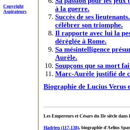
Sa passion pour les jeux 
Copyright
à la guerre.
Aspirateurs
Succès de ses lieutenants
célébrer son triomphe.
Il rapporte avec lui la pe
déréglée à Rome.
Sa mésintelligence prés
Aurèle.
Soupçons que sa mort fait
Marc-Aurèle justifié de 
Biographie de Lucius Verus e
Les Empereurs et Césars du IIe siècle dans
Hadrien (117-138)
, biographie d'Aelius Spa