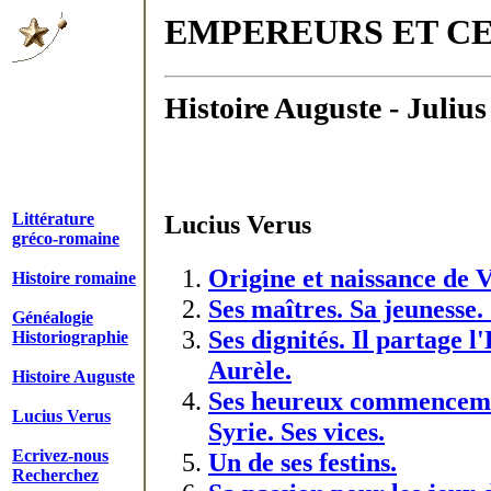
EMPEREURS ET CES
Histoire Auguste - Julius
Littérature
Lucius Verus
gréco-romaine
Origine et naissance de 
Histoire romaine
Ses maîtres. Sa jeunesse. 
Généalogie
Ses dignités. Il partage 
Historiographie
Aurèle.
Histoire Auguste
Ses heureux commenceme
Lucius Verus
Syrie. Ses vices.
Ecrivez-nous
Un de ses festins.
Recherchez