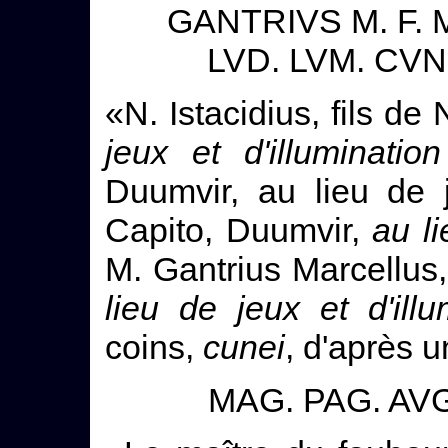
GANTRIVS M. F. 
LVD. LVM. CVNE
«N. Istacidius, fils d
jeux et d'illumination
Duumvir, au lieu de 
Capito, Duumvir,
au li
M. Gantrius Marcellus,
lieu de jeux et d'illu
coins,
cunei
, d'après 
MAG. PAG. AVG