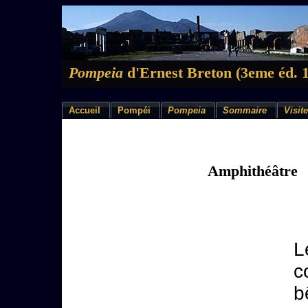
Pompeia
d'Ernest Breton (3eme éd. 
Accueil
Pompéi
Pompeia
Sommaire
Visite
Amphithéâtre
L
c
b