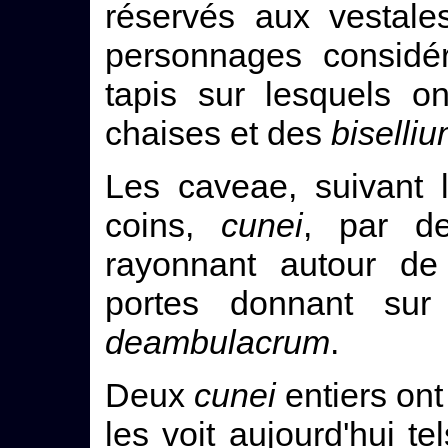
réservés aux vestale
personnages considér
tapis sur lesquels o
chaises et des
biselli
Les caveae, suivant l
coins,
cunei
, par de
rayonnant autour de 
portes donnant sur 
deambulacrum
.
Deux
cunei
entiers ont
les voit aujourd'hui te