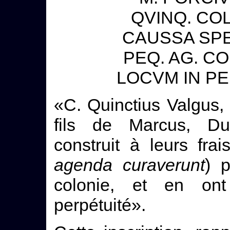
QVINQ. CO
CAUSSA SPE
PEQ. AG. C
LOCVM IN P
«C. Quinctius Valgus, 
fils de Marcus, Du
construit à leurs frai
agenda curaverunt
) 
colonie, et en on
perpétuité».