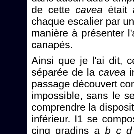
de cette
cavea
était 
chaque escalier par un 
manière à présenter l'
canapés.
Ainsi que je l'ai dit, 
séparée de la
cavea
in
passage découvert conte
impossible, sans le s
comprendre la disposit
inférieur. I1 se comp
cinq gradins
a b c d