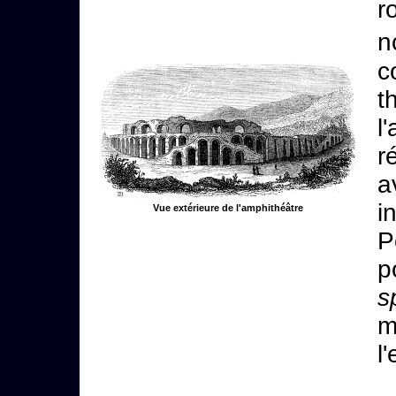
r
c
t
l
r
a
i
Vue extérieure de l'amphithéâtre
P
p
s
m
l