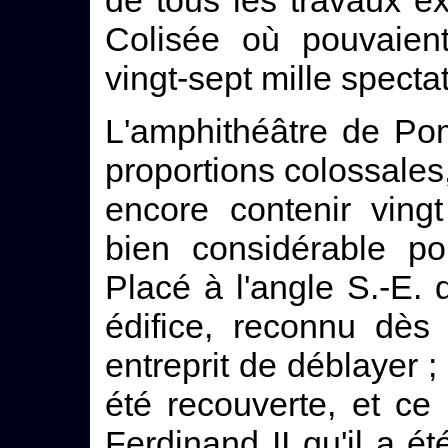
de tous les travaux e
Colisée où pouvaient
vingt-sept mille specta
L'amphithéâtre de Pom
proportions colossales, 
encore contenir ving
bien considérable po
Placé à l'angle S.-E. 
édifice, reconnu dès
entreprit de déblayer ;
été recouverte, et ce
Ferdinand II qu'il a 