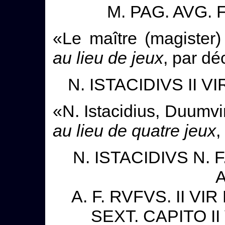
M. PAG. AVG. F
«Le maître (magister)
au lieu de jeux
, par dé
N. ISTACIDIVS II VIR 
«N. Istacidius, Duumvir
au lieu de quatre jeux
,
N. ISTACIDIVS N. F
A. F. RVFVS. II VI
SEXT. CAPITO II