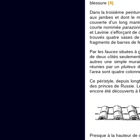
blessure
(4)
.
Dans la troisième peintur
aux jambes et dont le m
couverte d'un long mant
courte nommée
parazon
et Lavinie s'efforçant d
trouvés quatre vases de
fragments de barres de fe
Par les
fauces
situées à 
de deux côtés seulement
autres une simple murail
réunies par un
pluteus
d
l'
area
sont quatre colonnes
Ce péristyle, depuis lon
des princes de Russie. Le
encore été découverts à P
Presque à la hauteur de 