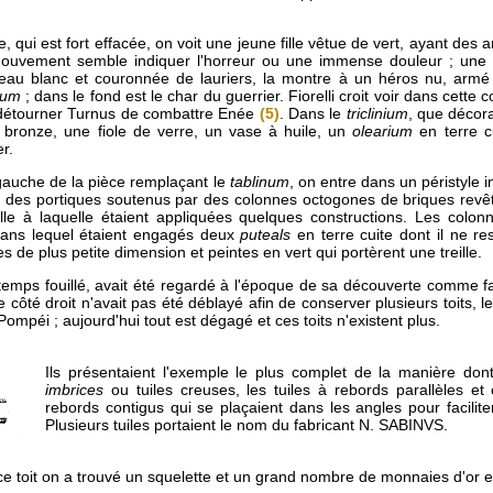
e, qui est fort effacée, on voit une jeune fille vêtue de vert, ayant des
ouvement semble indiquer l'horreur ou une immense douleur ; une 
eau blanc et couronnée de lauriers, la montre à un héros nu, armé d
ium
; dans le fond est le char du guerrier. Fiorelli croit voir dans cette
e détourner Turnus de combattre Enée
(5)
. Dans le
triclinium
, que décora
 bronze, une fiole de verre, un vase à huile, un
olearium
en terre c
r.
gauche de la pièce remplaçant le
tablinum
, on entre dans un péristyle 
 des portiques soutenus par des colonnes octogones de briques revêt
le à laquelle étaient appliquées quelques constructions. Les colon
ans lequel étaient engagés deux
puteals
en terre cuite dont il ne re
 de plus petite dimension et peintes en vert qui portèrent une treille.
gtemps fouillé, avait été regardé à l'époque de sa découverte comme fa
 côté droit n'avait pas été déblayé afin de conserver plusieurs toits, le
ompéi ; aujourd'hui tout est dégagé et ces toits n'existent plus.
Ils présentaient l'exemple le plus complet de la manière don
imbrices
ou tuiles creuses, les tuiles à rebords parallèles et 
rebords contigus qui se plaçaient dans les angles pour facilit
Plusieurs tuiles portaient le nom du fabricant N. SABINVS.
ce toit on a trouvé un squelette et un grand nombre de monnaies d'or e