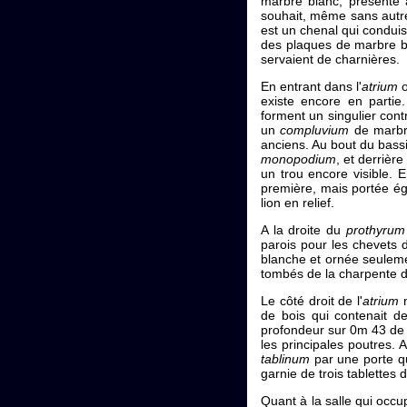
marbre blanc, présente 
souhait, même sans autre
est un chenal qui conduis
des plaques de marbre b
servaient de charnières.
En entrant dans l'
atrium
o
existe encore en partie
forment un singulier cont
un
compluvium
de marbre
anciens. Au bout du bassi
monopodium
, et derrièr
un trou encore visible. 
première, mais portée ég
lion en relief.
A la droite du
prothyrum
parois pour les chevets d
blanche et ornée seuleme
tombés de la charpente d
Le côté droit de l'
atrium
n
de bois qui contenait de
profondeur sur 0m 43 de 
les principales poutres. A
tablinum
par une porte q
garnie de trois tablettes d
Quant à la salle qui occu