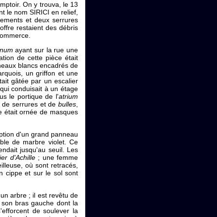
mptoir. On y trouva, le 13
t le nom SIRICI en relief,
ements et deux serrures
ffre restaient des débris
t commerce.
inum
ayant sur la rue une
tion de cette pièce était
nneaux blancs encadrés de
rquois, un griffon et une
ait gâtée par un escalier
 qui conduisait à un étage
us le portique de l'
atrium
 de serrures et de
bulles
,
se était ornée de masques
eption d'un grand panneau
ble de marbre violet. Ce
ndait jusqu'au seuil. Les
er d'Achille
; une femme
illeuse, où sont retracés,
n cippe et sur le sol sont
un arbre ; il est revêtu de
r son bras gauche dont la
efforcent de soulever la