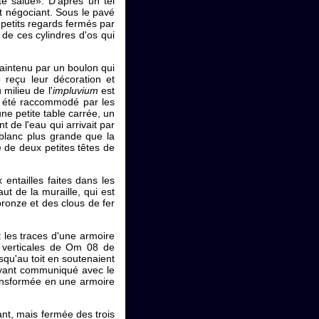
e salue». D'après un tel
t négociant. Sous le pavé
 petits regards fermés par
de ces cylindres d'os qui
 maintenu par un boulon qui
 reçu leur décoration et
milieu de l'
impluvium
est
t été raccommodé par les
ne petite table carrée, un
t de l'eau qui arrivait par
 blanc plus grande que la
 de deux petites têtes de
ntailles faites dans les
ut de la muraille, qui est
ronze et des clous de fer
les traces d'une armoire
es verticales de Om 08 de
squ'au toit en soutenaient
ayant communiqué avec le
ansformée en une armoire
ant, mais fermée des trois