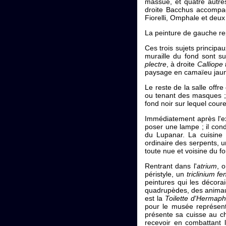
massue, et quatre autres
droite Bacchus accompa
Fiorelli, Omphale et deu
La peinture de gauche re
Ces trois sujets principa
muraille du fond sont s
plectre
, à droite
Calliope
paysage en camaïeu jau
Le reste de la salle off
ou tenant des masques ; d
fond noir sur lequel cour
Immédiatement après l'ex
poser une lampe ; il cond
du Lupanar. La cuisine 
ordinaire des serpents, un
toute nue et voisine du f
Rentrant dans l'
atrium
, 
péristyle, un
triclinium f
peintures qui les décora
quadrupèdes, des animaux
est la
Toilette d'Hermaph
pour le musée représe
présente sa cuisse au chir
recevoir en combattant l