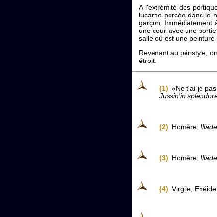
A l'extrémité des portiqu
lucarne percée dans le h
garçon. Immédiatement à 
une cour avec une sortie
salle où est une peinture
Revenant au péristyle, on
étroit.
(1)
«Ne t'ai-je pas 
Jussin'in splendore
(2)
Homère,
Iliade
(3)
Homère,
Iliade
(4)
Virgile, Enéide,