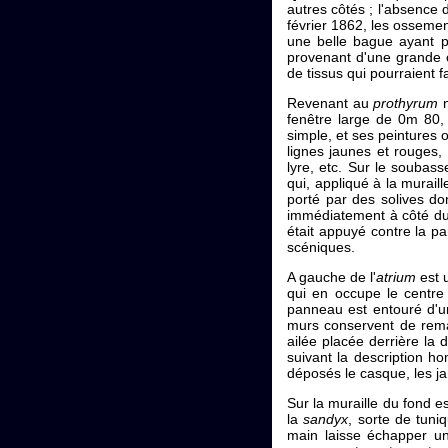
autres côtés ; l'absence 
février 1862, les ossemen
une belle bague ayant p
provenant d'une grande c
de tissus qui pourraient 
Revenant au
prothyrum
n
fenêtre large de 0m 80, 
simple, et ses peintures
lignes jaunes et rouges,
lyre, etc. Sur le soubas
qui, appliqué à la murail
porté par des solives don
immédiatement à côté d
était appuyé contre la p
scéniques.
A gauche de l'
atrium
est 
qui en occupe le centre
panneau est entouré d'un
murs conservent de rema
ailée placée derrière la 
suivant la description 
déposés le casque, les ja
Sur la muraille du fond e
la
sandyx
, sorte de tuni
main laisse échapper un