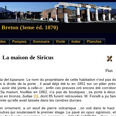
 Breton (3eme éd. 1870)
des
Pompeia
Sommaire
Visite
Index
Planches
La maison de Siricus
Plan
ia del lupanare
. Le nom du propriétaire de cette habitation n'est pas do
 à droite de la porte ; il avait déjà été lu en 1851 sur un pilier prè
avoir été jointe à celle-ci ; enfin ces preuves ont encore été corrobo
a maison, fouillée en 1862, n'a pas de boutiques ; sa porte à deux 
us en bronze,
bullae
(1)
, dont 85 furent retrouvées. M. Fiorelli a pu fai
inte qu'elle avait laissée dans les cendres durcies.
n ornement, a un seuil de pierre volcanique ; on voit dans le haut
outres qui soutenaient le premier étage. Le pavé en
opus signinum
, e