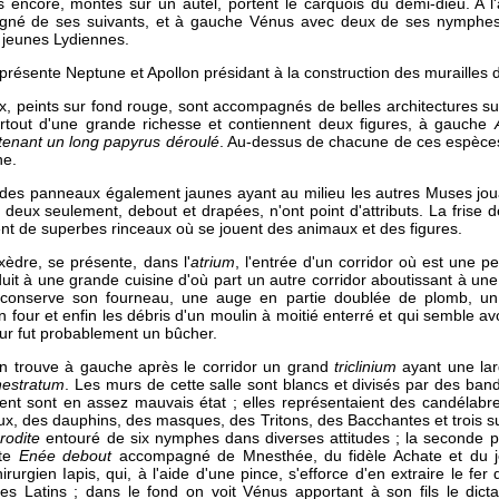
 encore, montés sur un autel, portent le carquois du demi-dieu. A l'a
gné de ses suivants, et à gauche Vénus avec deux de ses nymphe
x jeunes Lydiennes.
présente Neptune et Apollon présidant à la construction des murailles 
ux, peints sur fond rouge, sont accompagnés de belles architectures sur
urtout d'une grande richesse et contiennent deux figures, à gauche
 tenant un long papyrus déroulé
. Au-dessus de chacune de ces espèces
ne.
re des panneaux également jaunes ayant au milieu les autres Muses jou
eux seulement, debout et drapées, n'ont point d'attributs. La frise d
ent de superbes rinceaux où se jouent des animaux et des figures.
èdre, se présente, dans l'
atrium
, l'entrée d'un corridor où est une pe
uit à une grande cuisine d'où part un autre corridor aboutissant à un
conserve son fourneau, une auge en partie doublée de plomb, un l
 four et enfin les débris d'un moulin à moitié enterré et qui semble avo
our fut probablement un bûcher.
on trouve à gauche après le corridor un grand
triclinium
ayant une lar
enestratum
. Les murs de cette salle sont blancs et divisés par des ban
ient sont en assez mauvais état ; elles représentaient des candélabre
, des dauphins, des masques, des Tritons, des Bacchantes et trois su
rodite
entouré de six nymphes dans diverses attitudes ; la seconde p
nte
Enée debout
accompagné de Mnesthée, du fidèle Achate et du je
urgien Iapis, qui, à l'aide d'une pince, s'efforce d'en extraire le fer 
es Latins ; dans le fond on voit Vénus apportant à son fils le dicta