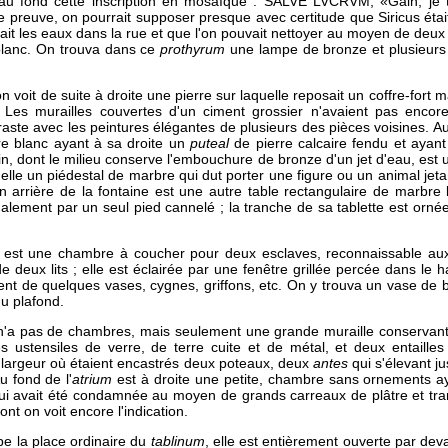
au fond cette inscription en mosaïque : SALVE LVCRVM, «Gain, je t
 preuve, on pourrait supposer presque avec certitude que Siricus étai
ait les eaux dans la rue et que l'on pouvait nettoyer au moyen de deux
lanc. On trouva dans ce
prothyrum
une lampe de bronze et plusieurs 
n voit de suite à droite une pierre sur laquelle reposait un coffre-fort
. Les murailles couvertes d'un ciment grossier n'avaient pas encore
raste avec les peintures élégantes de plusieurs des pièces voisines. Au 
 blanc ayant à sa droite un
puteal
de pierre calcaire fendu et ayan
n, dont le milieu conserve l'embouchure de bronze d'un jet d'eau, est u
e elle un piédestal de marbre qui dut porter une figure ou un animal jetan
En arrière de la fontaine est une autre table rectangulaire de marbre
alement par un seul pied cannelé ; la tranche de sa tablette est ornée
est une chambre à coucher pour deux esclaves, reconnaissable aux e
e deux lits ; elle est éclairée par une fenêtre grillée percée dans le ha
nt de quelques vases, cygnes, griffons, etc. On y trouva un vase de b
u plafond.
'a pas de chambres, mais seulement une grande muraille conservant 
s ustensiles de verre, de terre cuite et de métal, et deux entaill
largeur où étaient encastrés deux poteaux, deux
antes
qui s'élevant ju
u fond de l'
atrium
est à droite une petite, chambre sans ornements 
ui avait été condamnée au moyen de grands carreaux de plâtre et tr
ont on voit encore l'indication.
pe la place ordinaire du
tablinum
, elle est entièrement ouverte par dev