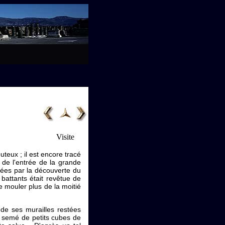
Visite
uteux ; il est encore tracé
s de l'entrée de la grande
rées par la découverte du
battants était revêtue de
re mouler plus de la moitié
 de ses murailles restées
t semé de petits cubes de