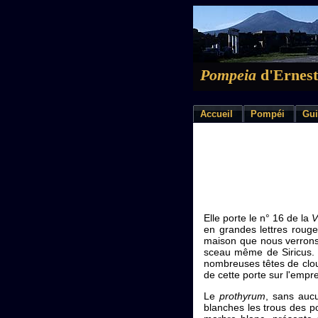
Pompeia
d'Ernest
Accueil
Pompéi
Gui
Elle porte le n° 16 de la
V
en grandes lettres rouges
maison que nous verrons 
sceau même de Siricus. S
nombreuses têtes de clo
de cette porte sur l'empre
Le
prothyrum
, sans aucu
blanches les trous des p