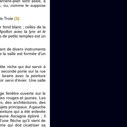
rrière-plan sont assis, à
s, ou, comme le suppose
de Troie
(3)
.
 fond blanc ; celles de la
Apollon avec la lyre et le
 de petits temples est un
ant de divers instruments
e la salle est formée d'un
tite niche qui dut servir à
e seconde porte sur la rue
araire avec la peinture
ir servi d'évier. Une salle
ge fenêtre ouverte sur le
des rouges et jaunes. Les
s, des architectures, des
jets principaux. A gauche
einture qui a été enlevée
une Ascagne éploré ; il
d'une flèche qu'il vient de
me qui doit cicatriser sa