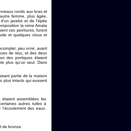
 anneaux ronds aux bras et
autre femme, plus âgée,
'un javelot et de l'épée
 composition la reine Amata
ient ces peintures, furent
uite et quelques clous et
incomplet, peu orné, avant
ues de stuc, et des deux
nes des portiques étaient
ste plus qu'un seul. Dans
isant partie de la maison
s plus intacts qui eussent
t étaient assemblées les
certaines autres tuiles à
er l'écoulement des eaux.
t de bronze.