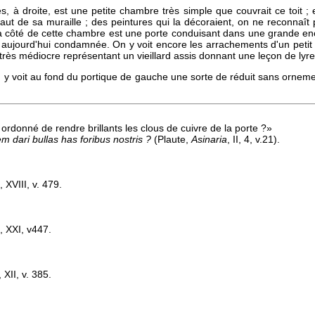
es, à droite, est une petite chambre très simple que couvrait ce toit ; e
aut de sa muraille ; des peintures qui la décoraient, on ne reconnaît 
côté de cette chambre est une porte conduisant dans une grande ence
 aujourd'hui condamnée. On y voit encore les arrachements d'un petit 
 très médiocre représentant un vieillard assis donnant une leçon de lyre
 y voit au fond du portique de gauche une sorte de réduit sans orneme
ordonné de rendre brillants les clous de cuivre de la porte ?»
m dari bullas has foribus nostris ?
(Plaute,
Asinaria
, II, 4, v.21).
, XVIII, v. 479.
, XXI, v447.
 XII, v. 385.