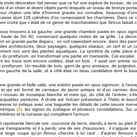
de toute décoration fait penser que ce fut une espèce de bureau, de co
ts d'un chien et divers objets parmi lesquels un sceau de bronze portan
our chaton une tête d'homme gravée sur cornaline, beaucoup d'orn
aisse dont 128 cylindres d'os composaient les charnières. Dans ce co
faire croire que c'était de ce genre de marchandises que Siricus faisai
ous trouvons à sa gauche, une grande chambre pavée en
opus sign
haute de 0m 60, conservant quelques restes de sa grille. La décora
 ont en grande partie disparu ; on voit cependant encore, dans des pa
 des architectures, deux paysages, quelques oiseaux, un cerf et un ca
sement noir sont des plantes aquatiques. La symétrie de cette pièce ét
le du
prothyrum
, en transformait une partie en mansarde. Cet escalier,
t les trous sont encore visibles, était en bois ; il avait son entrée so
u
prothyrum
. Un meuble de bois, garni de gros anneaux, de poignées,
aroi gauche de la salle, et à côté était un beau candélabre dont la ba
une grande et belle salle, une exèdre pavée en
opus signinum
, à l'exc
 et qui est formé de carreaux de jaune antique et d'un carreau dou
 rinceau de mosaïque blanche et noire qui, du côté de l'entrée, s'éte
rquables peintures. A droite est
Vulcain présentant à Thétis le boucli
déesse lui indique avec une baguette les détails de cette oeuvre merve
homérique
(2)
, les signes du zodiaque et plusieurs constellations. Sur u
mbières et la cuirasse qui complètent l'armure.
st représenté
Hercule ivre
, couronné de lierre, étendu à terre au pied d'
que transparente et il a perdu une de ses chaussures ; il s'appuie su
e large coupe qu'un Amour cherche à lui ravir ; d'autres Amours s'