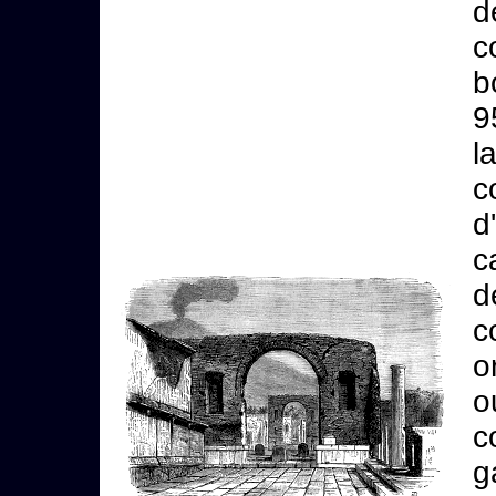
d
c
b
9
l
c
d
c
d
c
o
o
c
g