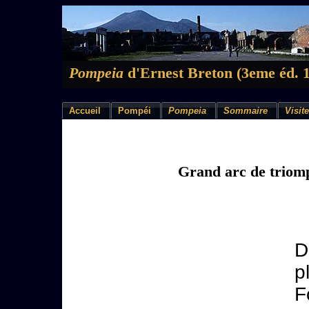
Pompeia
d'Ernest Breton (3eme éd. 
Accueil
Pompéi
Pompeia
Sommaire
Visite
Grand arc de triom
D
p
F