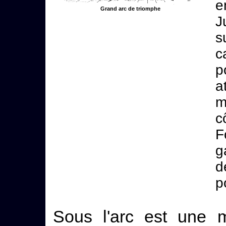
e
Grand arc de triomphe
J
s
c
p
a
m
c
F
g
d
p
Sous l'arc est une mo