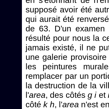
en s'étonnant de n'en
supposé avoir été autr
qui aurait été renvers
de 63. D'un examen a
résulté pour nous la ce
jamais existé, il ne put
une galerie provisoire
les peintures murale
remplacer par un port
la destruction de la vil
l'
area
, des côtés
g i
et
côté
k h
, l'
area
n'est en