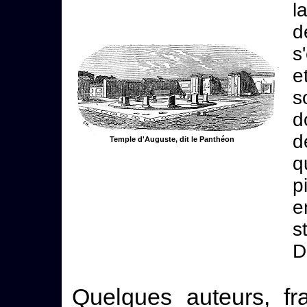
l
d
s
e
s
d
d
Temple d'Auguste, dit le Panthéon
q
p
e
s
D
Quelques auteurs, f