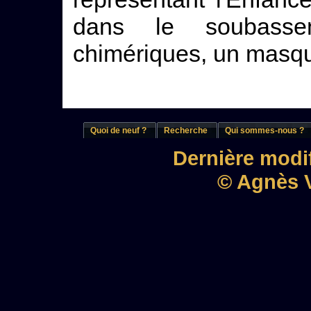
dans le soubasse
chimériques, un masque
Quoi de neuf ?
Recherche
Qui sommes-nous ?
Dernière modif
© Agnès V