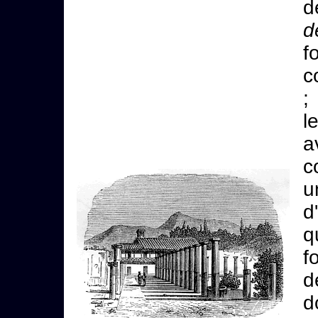
d
d
f
c
;
l
a
c
u
d
q
f
d
d