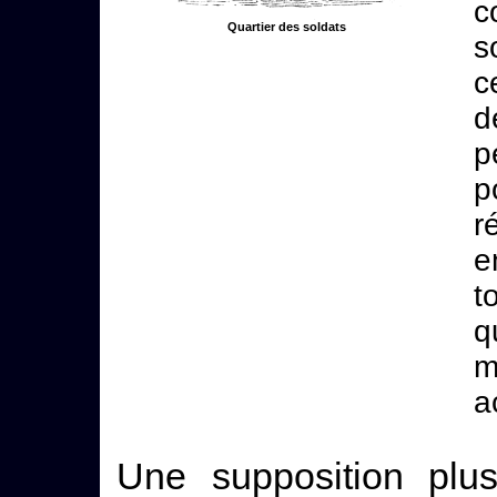
c
Quartier des soldats
s
c
d
p
p
r
e
t
q
m
a
Une supposition plu