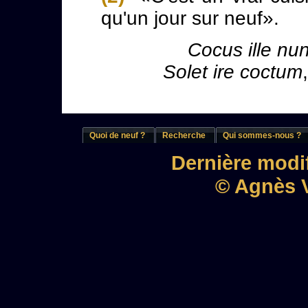
qu'un jour sur neuf».
Cocus ille nun
Solet ire coctum
Quoi de neuf ?
Recherche
Qui sommes-nous ?
Dernière modif
© Agnès V