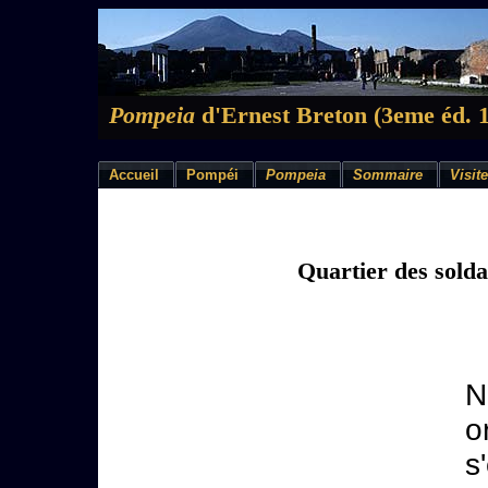
Pompeia
d'Ernest Breton (3eme éd. 
Accueil
Pompéi
Pompeia
Sommaire
Visite
Quartier des solda
N
o
s